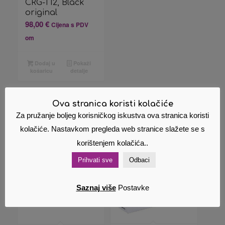
CRG-T12, Black
original
98,00
€
Cijena s PDV
om
Dodaj u
Pokaži
košaricu
detalje
Ova stranica koristi kolačiće
Za pružanje boljeg korisničkog iskustva ova stranica koristi
Povezani proizvodi
kolačiće. Nastavkom pregleda web stranice slažete se s
korištenjem kolačića..
Prihvati sve
Odbaci
Saznaj više
Postavke