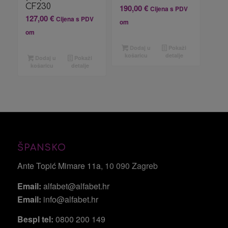
CF230
190,00
€
Cijena s PDV
127,00
€
Cijena s PDV
om
om
Dodaj u
Pokaži
košaricu
detalje
Dodaj u
Pokaži
košaricu
detalje
ŠPANSKO
Ante Topić Mimare 11a
, 10 090 Zagreb
Email:
alfabet@alfabet.hr
Email:
info@alfabet.hr
Bespl tel:
0800 200 149