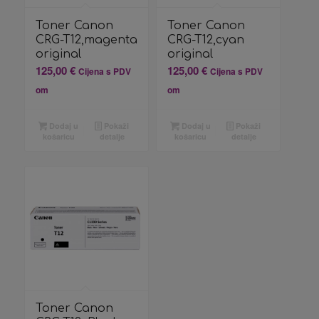
Toner Canon
Toner Canon
CRG-T12,magenta
CRG-T12,cyan
original
original
125,00
€
125,00
€
Cijena s PDV
Cijena s PDV
om
om
Dodaj u
Pokaži
Dodaj u
Pokaži
košaricu
detalje
košaricu
detalje
Toner Canon