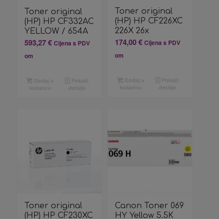
Toner original
Toner original
(HP) HP CF226XC
(HP) HP CF332AC
226X 26x
YELLOW / 654A
174,00
€
593,27
€
Cijena s PDV
Cijena s PDV
om
om
Dodaj u
Pokaži
Dodaj u
Pokaži
košaricu
detalje
košaricu
detalje
Toner original
Canon Toner 069
(HP) HP CF230XC
HY Yellow 5.5K