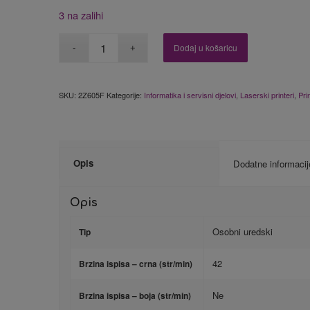
3 na zalihi
Dodaj u košaricu
SKU:
2Z605F
Kategorije:
Informatika i servisni djelovi
,
Laserski printeri
,
Pri
Opis
Dodatne informacij
Opis
Osobni uredski
Tip
42
Brzina ispisa – crna (str/min)
Ne
Brzina ispisa – boja (str/min)