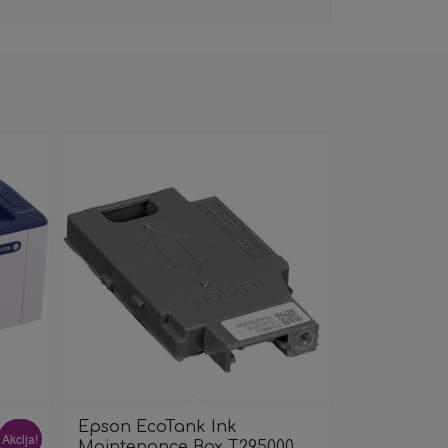
Epson EcoTank Ink
Akcija!
Maintenance Box T295000