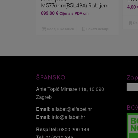
M577dnm(B5L49A) Rabljeni
4,00
699,00
€
Cijena s PDV om
Dod
Dodaj u košaricu
Pokaži detalje
ŠPANSKO
Zap
Ante Topić Mimare 11a
, 10 090
Zagreb
BO
Email:
alfabet@alfabet.hr
Email:
info@alfabet.hr
Bespl tel:
0800 200 149
Tel:
01/3310-845