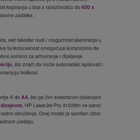
st kopiranja u boji s razlučivošću do
600 x
slovne zadatke.
ra, već također nudi i mogućnost skeniranja u
Ova funkcionalnost omogućuje korisnicima da
ebno korisno za arhiviranje i dijeljenje
nkciju
, što znači da može automatski ispisivati i
 smanjuju troškovi.
erije A do
A4
, što ga čini svestranim rješenjem
m dizajnom
, HP LaserJet Pro 4102fdn ne samo
o radno okruženje. Ovaj model je savršen izbor
u jednom uređaju.