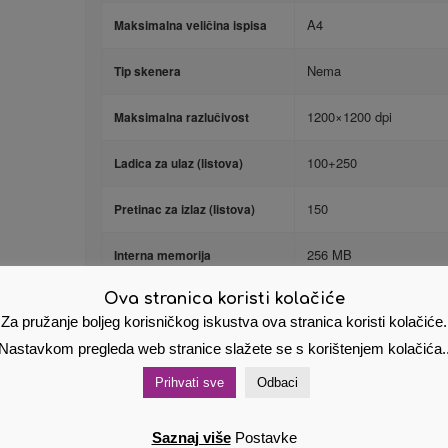
A4
Maksimalna veličina ispisa
Nema
Tip skenera
1200×1200 dpi
Maksimalna razlučivost
100+250
Ladica za ulaz (listova)
150
Pretinac za izlaz (listova)
256 MB
Interna memorija
Ova stranica koristi kolačiće
HP PCL 6, HP PCL 5e, H
Emulacija
Za pružanje boljeg korisničkog iskustva ova stranica koristi kolačiće.
Raster
Nastavkom pregleda web stranice slažete se s korištenjem kolačića.
80000
Mjesečni ciklus (str.)
Prihvati sve
Odbaci
Ne
Faks
Saznaj više
Postavke