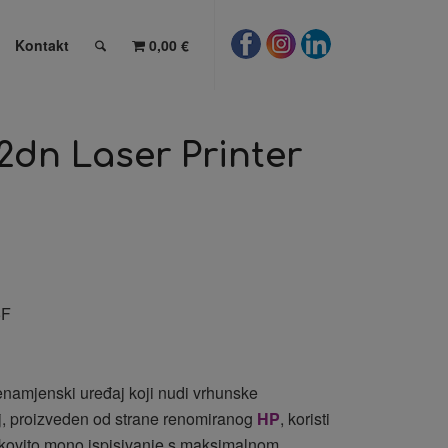
Kontakt
0,00 €
2dn Laser Printer
5F
šenamjenski uređaj koji nudi vrhunske
j, proizveden od strane renomiranog
HP
, koristi
nkovito mono ispisivanje s maksimalnom