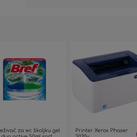
eživač za wc školjku gel
Printer Xerox Phaser
 duo active 50ml sort
3020v