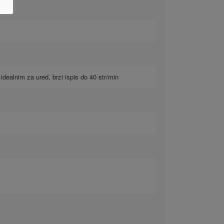
idealnim za ured, brzi ispis do 40 str/min