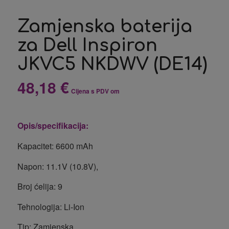
Zamjenska baterija
za Dell Inspiron
JKVC5 NKDWV (DE14)
48,18
€
Cijena s PDV om
Opis/specifikacija:
Kapacitet: 6600 mAh
Napon: 11.1V (10.8V),
Broj ćelija: 9
Tehnologija: Li-Ion
Tip: Zamjenska