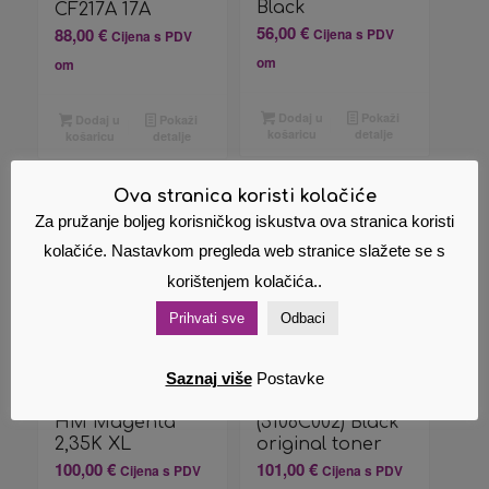
Black
CF217A 17A
56,00
€
88,00
€
Cijena s PDV
Cijena s PDV
om
om
Dodaj u
Pokaži
Dodaj u
Pokaži
košaricu
detalje
košaricu
detalje
Ova stranica koristi kolačiće
Za pružanje boljeg korisničkog iskustva ova stranica koristi
kolačiće. Nastavkom pregleda web stranice slažete se s
korištenjem kolačića..
Prihvati sve
Odbaci
Saznaj više
Postavke
Canon Toner 067
Canon CRG-067H
HM Magenta
(5106C002) Black
2,35K XL
original toner
100,00
€
101,00
€
Cijena s PDV
Cijena s PDV