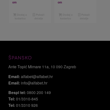
om
om
Dodaj u
Pokaži
Dodaj u
Pokaži
košaricu
detalje
košaricu
detalje
ŠPANSKO
Ante Topić Mimare 11a
, 10 090 Zagreb
Email:
alfabet@alfabet.hr
Email:
info@alfabet.hr
Bespl tel:
0800 200 149
Tel:
01/3310-845
Tel:
01/3310 926