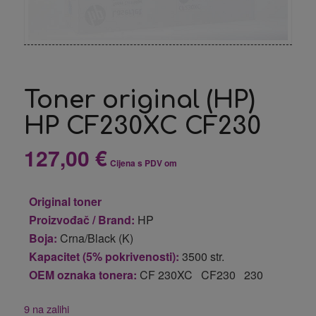
Toner original (HP)
HP CF230XC CF230
127,00
€
Cijena s PDV om
Original toner
Proizvođač / Brand:
HP
Boja:
Crna/Black (K)
Kapacitet (5% pokrivenosti):
3500 str.
OEM oznaka tonera:
CF 230XC CF230 230
9 na zalihi