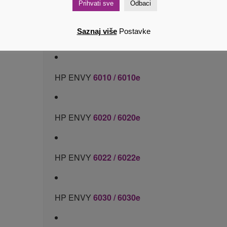
Prihvati sve
Odbaci
Saznaj više
Postavke
HP ENVY
6000
HP ENVY
6010 / 6010e
HP ENVY
6020 / 6020e
HP ENVY
6022 / 6022e
HP ENVY
6030 / 6030e