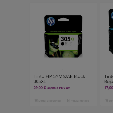
Tinta HP 3YM62AE Black
Tin
305XL
Boj
29,00
€
17,0
Cijena s PDV om
Dodaj u košaricu
Pokaži detalje
Dod