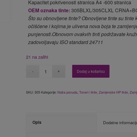
Kapacitet pokrivenosti stranica A4 -600 stranica
OEM oznaka tinte:
305BLXL/305CLXL CRNA+B
Što su obnovljene tinte? Obnovljene tinte su tinte
očišćene i kojima je ulivena nova boja te zamijenje
punjenosti.Obnovom ovakvih tinti podržavate kružn
zadovoljavaju ISO standard 24711
21 na zalihi
Dodaj u košaricu
SKU:
305
Kategorije:
Naša ponuda
,
Toneri i tinte
,
Zamjenske HP tinte
,
Zamj
Opis
Dodatne informacij