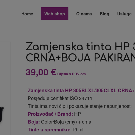
Home
Web shop
O nama
Blog
Usluge
Zamjenska tinta HP
CRNA+BOJA PAKIRA
39,00
€
Cijena s PDV om
Zamjenska tinta HP 305BLXL/305CLXL CRNA
Posjeduje certifikat ISO 24711
Tinta ima novi čip i pokazuje stanje napunjenosti
Proizvođač / Brand:
HP
Boja:
Color/Boja (cmy) + crna
Tinte u spremniku:
19 ml