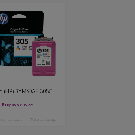
ta (HP) 3YM60AE 305CL
a
0
€
Cijena s PDV om
aj u košaricu
Pokaži detalje