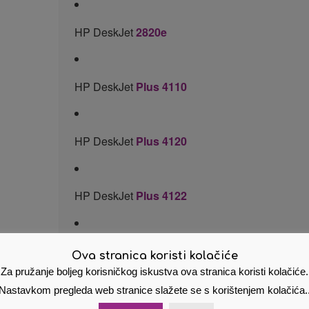
HP DeskJet
2820e
HP DeskJet
Plus 4110
HP DeskJet
Plus 4120
HP DeskJet
Plus 4122
HP DeskJet
Plus 4130
Ova stranica koristi kolačiće
Za pružanje boljeg korisničkog iskustva ova stranica koristi kolačiće.
Nastavkom pregleda web stranice slažete se s korištenjem kolačića.
HP DeskJet
Plus 4210