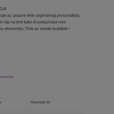
OJA
 koje su prazne tinte originalnog proizvođača,
n čip na tinti kako bi pokazivala nivo
u ekonomiju.Tinte su visoke kvalitete i
enske tinte
e
Recenzije (0)