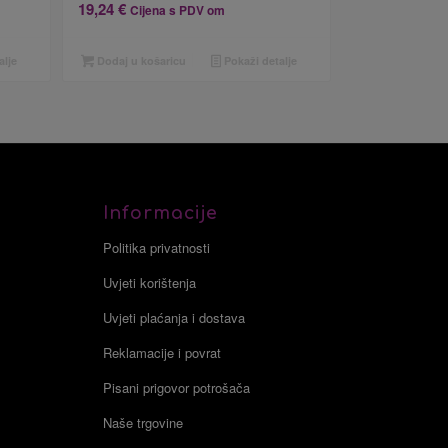
19,24
€
Cijena s PDV om
alje
Dodaj u košaricu
Pokaži detalje
Informacije
Politika privatnosti
Uvjeti korištenja
Uvjeti plaćanja i dostava
Reklamacije i povrat
Pisani prigovor potrošača
Naše trgovine