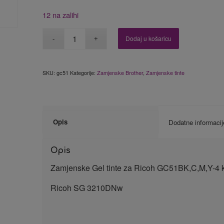
12 na zalihi
Dodaj u košaricu
SKU:
gc51
Kategorije:
Zamjenske Brother
,
Zamjenske tinte
Opis
Dodatne informacij
Opis
Zamjenske Gel tinte za Ricoh GC51BK,C,M,Y-4 
Ricoh SG 3210DNw