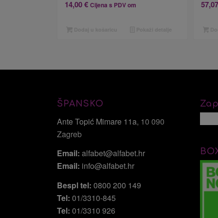
14,00
€
57,0
Cijena s PDV om
Dodaj u košaricu
Pokaži detalje
Dod
ŠPANSKO
Zap
Ante Topić Mimare 11a
, 10 090
Zagreb
BO
Email:
alfabet@alfabet.hr
Email:
info@alfabet.hr
Bespl tel:
0800 200 149
Tel:
01/3310-845
Tel:
01/3310 926