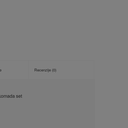
e
Recenzije (0)
komada set