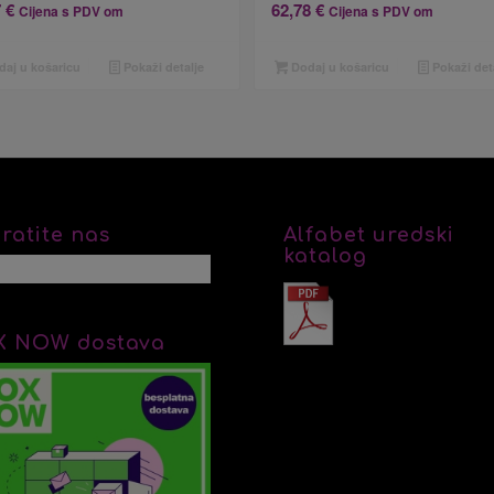
7
€
62,78
€
Cijena s PDV om
Cijena s PDV om
aj u košaricu
Pokaži detalje
Dodaj u košaricu
Pokaži det
ratite nas
Alfabet uredski
katalog
X NOW dostava