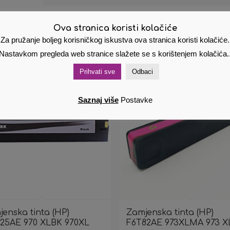
Ova stranica koristi kolačiće
Za pružanje boljeg korisničkog iskustva ova stranica koristi kolačiće.
Nastavkom pregleda web stranice slažete se s korištenjem kolačića.
Prihvati sve
Odbaci
Saznaj više
Postavke
enska tinta (HP)
Zamjenska tinta (HP)
25AE 970 XLBK 970XL
F6T82AE 973XLMA 973 X