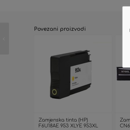
Povezani proizvodi
Zamjenske Gel tinte za
Ricoh GC31BK,C,M,Y-4
komada set
Zamjenska tinta (HP)
Zamj
F6U18AE 953 XLYE 953XL
CN6