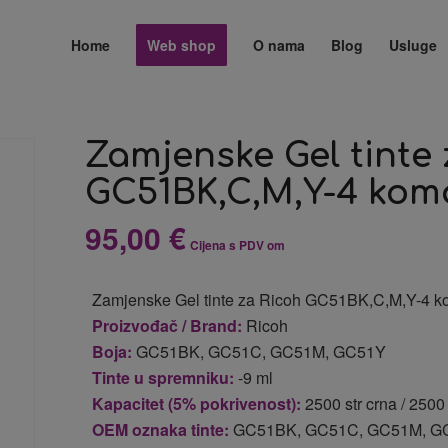
Home
Web shop
O nama
Blog
Usluge
Zamjenske Gel tinte 
GC51BK,C,M,Y-4 kom
95,00
€
Cijena s PDV om
Zamjenske Gel tinte za Ricoh GC51BK,C,M,Y-4 k
Proizvođač / Brand:
Ricoh
Boja:
GC51BK, GC51C, GC51M, GC51Y
Tinte u spremniku:
-9 ml
Kapacitet (5% pokrivenost):
2500 str crna / 2500 
OEM oznaka tinte:
GC51BK, GC51C, GC51M, G