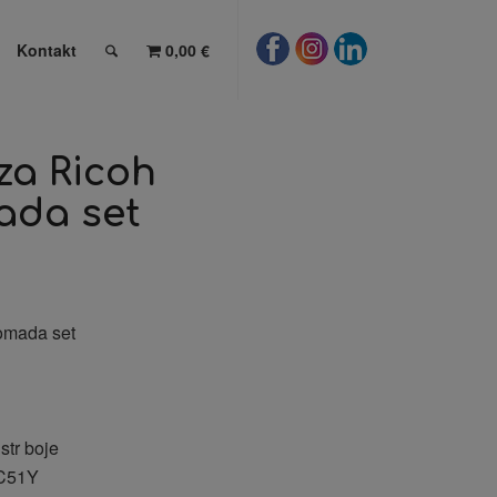
Kontakt
0,00 €
za Ricoh
ada set
omada set
str boje
C51Y