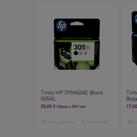
Tinta HP 3YM62AE Black
Tin
305XL
Boj
29,00
€
17,0
Cijena s PDV om
Dodaj u košaricu
Pokaži detalje
Dod