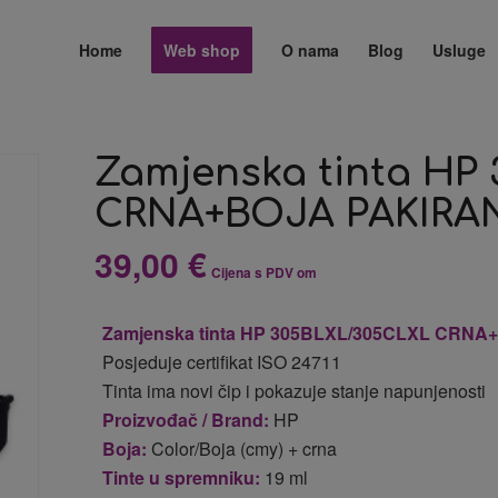
Home
Web shop
O nama
Blog
Usluge
Zamjenska tinta HP
CRNA+BOJA PAKIRA
39,00
€
Cijena s PDV om
Zamjenska tinta HP 305BLXL/305CLXL CRNA
Posjeduje certifikat ISO 24711
Tinta ima novi čip i pokazuje stanje napunjenosti
Proizvođač / Brand:
HP
Boja:
Color/Boja (cmy) + crna
Tinte u spremniku:
19 ml