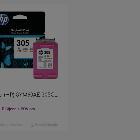
ta (HP) 3YM60AE 305CL
a
0
€
Cijena s PDV om
aj u košaricu
Pokaži detalje