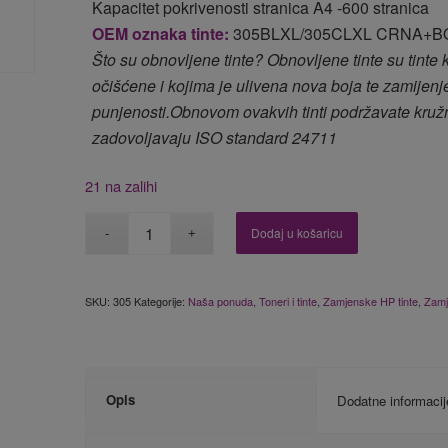
Kapacitet pokrivenosti stranica A4 -600 stranica
OEM oznaka tinte:
305BLXL/305CLXL CRNA+B
Što su obnovljene tinte? Obnovljene tinte su tinte
očišćene i kojima je ulivena nova boja te zamijenje
punjenosti.Obnovom ovakvih tinti podržavate kružn
zadovoljavaju ISO standard 24711
21 na zalihi
Dodaj u košaricu
SKU:
305
Kategorije:
Naša ponuda
,
Toneri i tinte
,
Zamjenske HP tinte
,
Zamj
Opis
Dodatne informacij