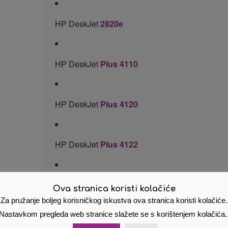
HP DeskJet
2820e
HP DeskJet
Plus 4110
HP DeskJet
Plus 4120
HP DeskJet
Plus 4122
HP DeskJet
Plus 4130
Ova stranica koristi kolačiće
Za pružanje boljeg korisničkog iskustva ova stranica koristi kolačiće.
Nastavkom pregleda web stranice slažete se s korištenjem kolačića.
HP DeskJet
Plus 4210