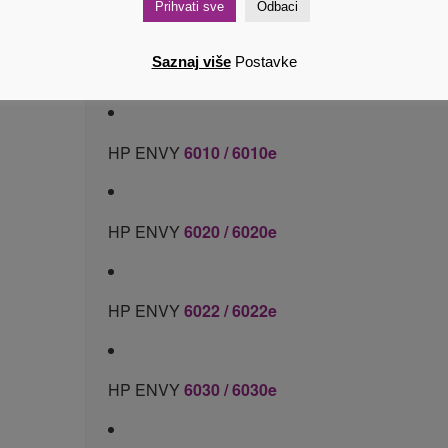
Prihvati sve
Odbaci
Saznaj više
Postavke
HP ENVY
6000
HP ENVY
6010 / 6010e
HP ENVY
6020 / 6020e
HP ENVY
6022 / 6022e
HP ENVY
6030 / 6030e