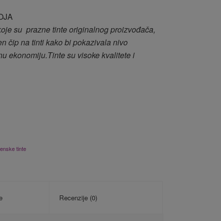
OJA
 koje su prazne tinte originalnog proizvođača,
n čip na tinti kako bi pokazivala nivo
u ekonomiju.Tinte su visoke kvalitete i
enske tinte
e
Recenzije (0)