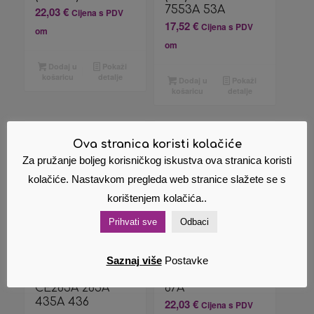
7553A 53A
22,03
€
Cijena s PDV
17,52
€
Cijena s PDV
om
om
Dodaj u
Pokaži
košaricu
detalje
Dodaj u
Pokaži
košaricu
detalje
Ova stranica koristi kolačiće
Za pružanje boljeg korisničkog iskustva ova stranica koristi
kolačiće. Nastavkom pregleda web stranice slažete se s
korištenjem kolačića..
Prihvati sve
Odbaci
Zamjenski
Zamjenski toner
Saznaj više
Postavke
Akcija!
toner HP
(HP) CF287A 287A
CE285A 285A
87A
435A 436
22,03
€
Cijena s PDV