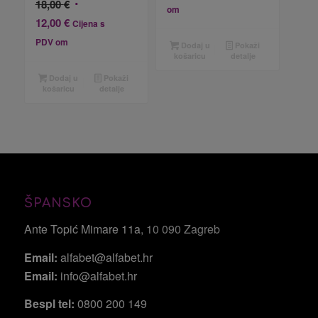
Izvorna
18,00
€
om
cijena
Trenutna
12,00
€
Cijena s
bila
cijena
PDV om
Dodaj u
Pokaži
je:
je:
košaricu
detalje
18,00 €.
12,00 €.
Dodaj u
Pokaži
košaricu
detalje
ŠPANSKO
Ante Topić Mimare 11a
, 10 090 Zagreb
Email:
alfabet@alfabet.hr
Email:
info@alfabet.hr
Bespl tel:
0800 200 149