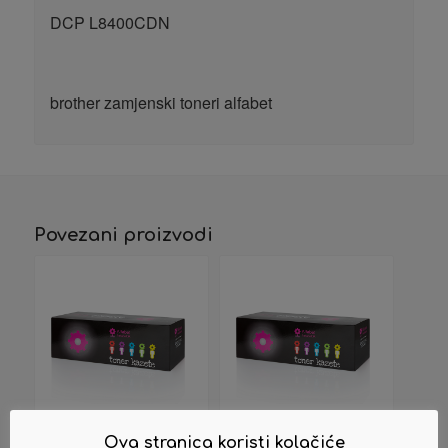
DCP L8400CDN
brother zamjenski toneri alfabet
Povezani proizvodi
Ova stranica koristi kolačiće