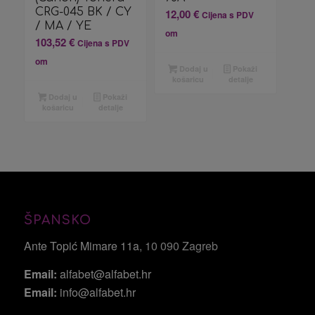
CRG-045 BK / CY
12,00
€
Cijena s PDV
/ MA / YE
om
103,52
€
Cijena s PDV
om
Dodaj u
Pokaži
košaricu
detalje
Dodaj u
Pokaži
košaricu
detalje
ŠPANSKO
Ante Topić Mimare 11a
, 10 090 Zagreb
Email:
alfabet@alfabet.hr
Email:
info@alfabet.hr