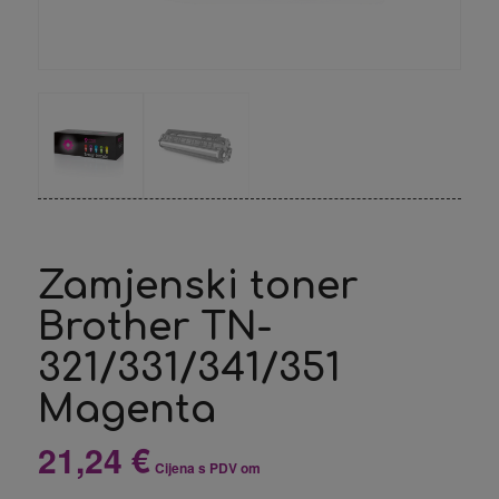
Zamjenski toner
Brother TN-
321/331/341/351
Magenta
21,24
€
Cijena s PDV om