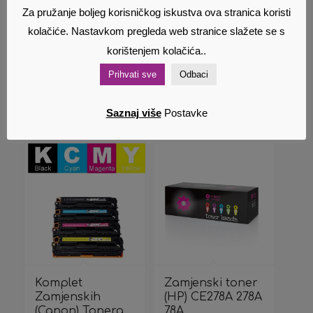
Zamjenski toner
Zamjenski toner
Za pružanje boljeg korisničkog iskustva ova stranica koristi
(Lexmark) 605H
(HP) Q5949A
kolačiće. Nastavkom pregleda web stranice slažete se s
60F5H0E
5949A 49A
39,55
€
17,52
€
Cijena s PDV
Cijena s PDV
korištenjem kolačića..
om
om
Prihvati sve
Odbaci
Dodaj u
Pokaži
Dodaj u
Pokaži
Saznaj više
Postavke
košaricu
detalje
košaricu
detalje
Komplet
Zamjenski toner
Zamjenskih
(HP) CE278A 278A
(Canon) Tonera
78A