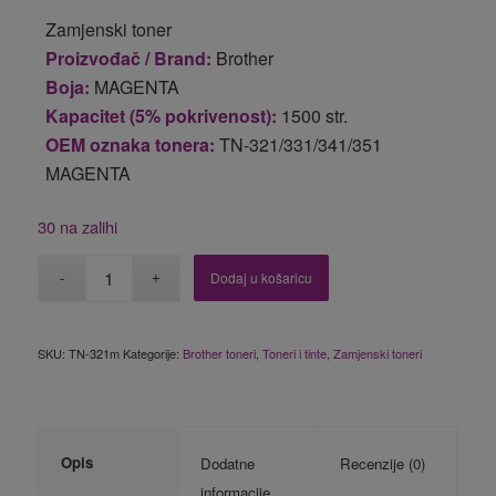
Zamjenski toner
Proizvođač / Brand:
Brother
Boja:
MAGENTA
Kapacitet (5% pokrivenost):
1500 str.
OEM oznaka tonera:
TN-321/331/341/351
MAGENTA
30 na zalihi
Dodaj u košaricu
SKU:
TN-321m
Kategorije:
Brother toneri
,
Toneri i tinte
,
Zamjenski toneri
Opis
Dodatne
Recenzije (0)
informacije