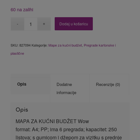
60 na zalihi
Dodaj u košaricu
SKU:
827094
Kategorije:
Mape za kućni budžet
,
Pregrade kartonske i
plastične
Opis
Dodatne
Recenzije (0)
informacije
Opis
MAPA ZA KUĆNI BUDŽET Wow
format: A4; PP; ima 6 pregrada; kapacitet: 250
listova; s gumicom i džepom za vizitku s prednje