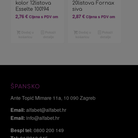
kolor 12listova
20listova Fornax
Esselte 100194
siva
2,76
€
2,87
€
Cijena s PDV om
Cijena s PDV om
Dodaj u
Pokaži
Dodaj u
Pokaži
košaricu
detalje
košaricu
detalje
ŠPANSKO
Ante Topić Mimare 11a
, 10 090 Zagreb
Email:
alfabet@alfabet.hr
Email:
info@alfabet.hr
Bespl tel:
0800 200 149