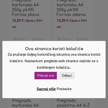
Pregrada
Pregrada
kartonska A4
kartonska A4
250g pk100
250g pk100
Fornax plava
Fornax zelena
12,20
€
12,20
€
Cijena s PDV
Cijena s PDV
om
om
Dodaj u
Pokaži
Dodaj u
Pokaži
košaricu
detalje
košaricu
detalje
Ova stranica koristi kolačiće
Za pružanje boljeg korisničkog iskustva ova stranica koristi
kolačiće. Nastavkom pregleda web stranice slažete se s
korištenjem kolačića..
Prihvati sve
Odbaci
Saznaj više
Postavke
Pregrada
Pregrada
kartonska A4
plastična A4 A-Ž