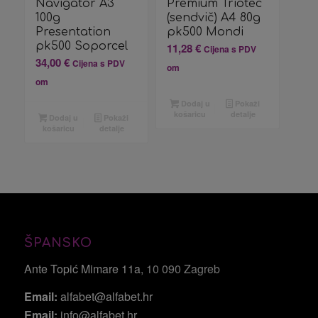
Navigator A3
Premium Triotec
100g
(sendvič) A4 80g
Presentation
pk500 Mondi
pk500 Soporcel
11,28
€
Cijena s PDV
34,00
€
Cijena s PDV
om
om
Dodaj u
Pokaži
košaricu
detalje
Dodaj u
Pokaži
košaricu
detalje
ŠPANSKO
Ante Topić Mimare 11a
, 10 090 Zagreb
Email:
alfabet@alfabet.hr
Email:
info@alfabet.hr