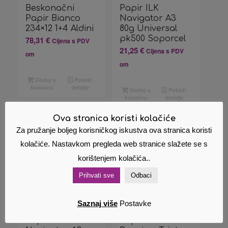
Beskonačni
Papir ILK
Papir Bianco
Navigator A3
234×12 1+4 Aldini
80g Universal
pk500 Soporcel
78,31
€
Cijena s PDV
21,25
€
Cijena s PDV
om
om
Dodaj u
Pokaži
košaricu
detalje
Dodaj u
Pokaži
košaricu
detalje
Ova stranica koristi kolačiće
Za pružanje boljeg korisničkog iskustva ova stranica koristi
kolačiće. Nastavkom pregleda web stranice slažete se s
korištenjem kolačića..
Prihvati sve
Odbaci
Saznaj više
Postavke
Papir ILK
Papir ILK IQ