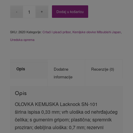
Dodaj u košaricu
SKU:
2620
Kategorije:
Crtaći i pisaći pribor
,
Kemijske olovke Mitsubishi Japan
,
Uredska oprema
Opis
Dodatne
Recenzije (0)
informacije
Opis
OLOVKA KEMIJSKA Lacknock SN-101
širina ispisa 0,33 mm; vrh uloška od nehrđajućeg
čelika; s gumenim gripom; plastična; spremnik
proziran; debljina uloška: 0,7 mm; rezervni