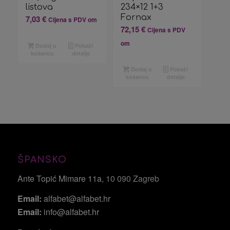
listova
234×12 1+3
Fornax
7,03
€
Cijena s PDV om
72,15
€
Cijena s PDV
om
Dodaj u
Pokaži
košaricu
detalje
Dodaj u
Pokaži
košaricu
detalje
ŠPANSKO
Ante Topić Mimare 11a
, 10 090 Zagreb
Email:
alfabet@alfabet.hr
Email:
info@alfabet.hr