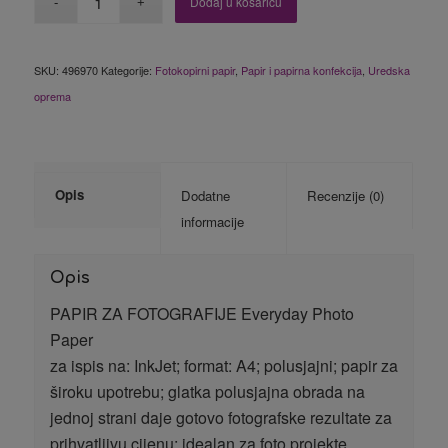
Dodaj u košaricu
SKU:
496970
Kategorije:
Fotokopirni papir
,
Papir i papirna konfekcija
,
Uredska
oprema
Opis
Dodatne
Recenzije (0)
informacije
Opis
PAPIR ZA FOTOGRAFIJE Everyday Photo
Paper
za ispis na: InkJet; format: A4; polusjajni; papir za
široku upotrebu; glatka polusjajna obrada na
jednoj strani daje gotovo fotografske rezultate za
prihvatljivu cijenu; idealan za foto projekte