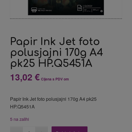
Papir Ink Jet foto
polusjajni 170g A4
pk25 HP.Q5451A
13,02
€
Cijena s PDV om
Papir Ink Jet foto polusjajni 170g A4 pk25
HP.Q5451A
5 na zalihi