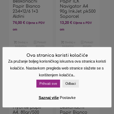
Beskonačni
Papir ILK
Papir Bianco
Navigator A4
234×12/6 1+3
90g InkJet pk500
Aldini
Soporcel
74,00
€
13,20
€
Cijena s PDV
Cijena s PDV
om
om
Dodaj u
Pokaži
Dodaj u
Pokaži
košaricu
detalje
košaricu
detalje
Ova stranica koristi kolačiće
Za pružanje boljeg korisničkog iskustva ova stranica koristi
kolačiće. Nastavkom pregleda web stranice slažete se s
korištenjem kolačića..
Prihvati sve
Odbaci
Saznaj više
Postavke
Hybrite papir
Beskonačni
A4, 80gr/500
Papir Bianco