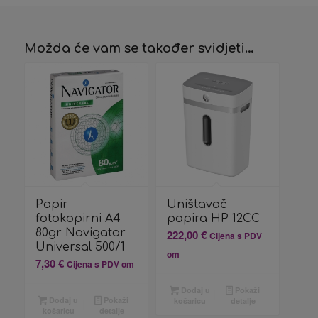
Možda će vam se također svidjeti…
Papir
Uništavač
fotokopirni A4
papira HP 12CC
80gr Navigator
222,00
€
Cijena s PDV
Universal 500/1
om
7,30
€
Cijena s PDV om
Dodaj u
Pokaži
Dodaj u
Pokaži
košaricu
detalje
košaricu
detalje