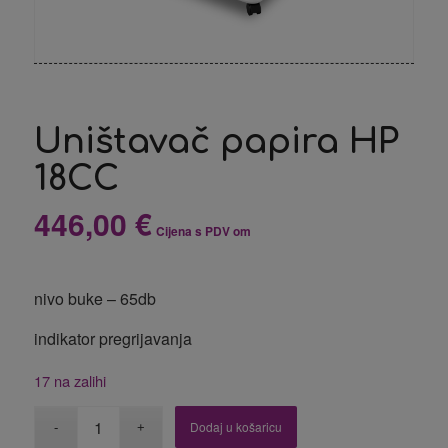
Uništavač papira HP
18CC
446,00
€
Cijena s PDV om
nivo buke – 65db
indikator pregrijavanja
17 na zalihi
Dodaj u košaricu