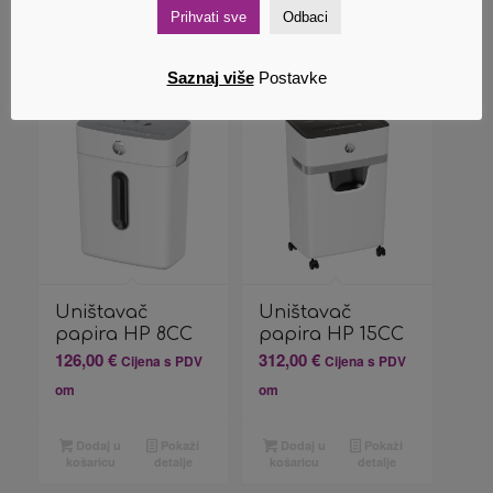
Prihvati sve
Odbaci
Povezani proizvodi
Saznaj više
Postavke
Uništavač
Uništavač
papira HP 8CC
papira HP 15CC
126,00
€
312,00
€
Cijena s PDV
Cijena s PDV
om
om
Dodaj u
Pokaži
Dodaj u
Pokaži
košaricu
detalje
košaricu
detalje