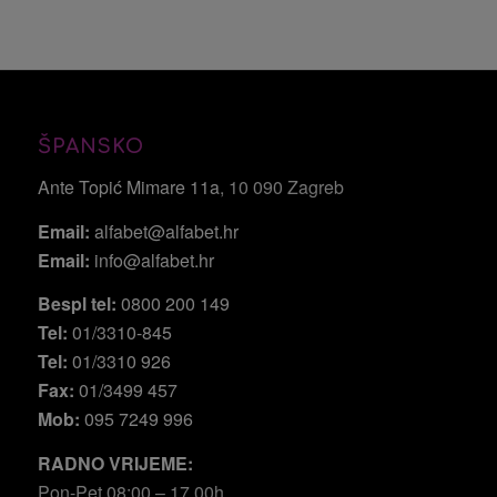
ŠPANSKO
Ante Topić Mimare 11a
, 10 090 Zagreb
Email:
alfabet@alfabet.hr
Email:
info@alfabet.hr
Bespl tel:
0800 200 149
Tel:
01/3310-845
Tel:
01/3310 926
Fax:
01/3499 457
Mob:
095 7249 996
RADNO VRIJEME:
Pon-Pet 08:00 – 17.00h