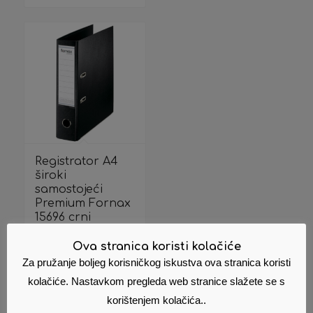
Registrator A4
široki
samostojeći
Premium Fornax
15696 crni
3,32
€
Cijena s PDV om
Ova stranica koristi kolačiće
Za pružanje boljeg korisničkog iskustva ova stranica koristi
Dodaj u
Pokaži
košaricu
detalje
kolačiće. Nastavkom pregleda web stranice slažete se s
korištenjem kolačića..