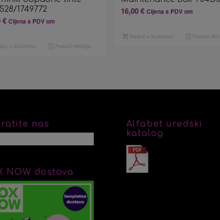
0528/1749772
16,00
€
Cijena s PDV om
0
€
Cijena s PDV om
Dodaj u košaricu
Pokaži det
aj u košaricu
Pokaži detalje
ratite nas
Alfabet uredski
katalog
X NOW dostava