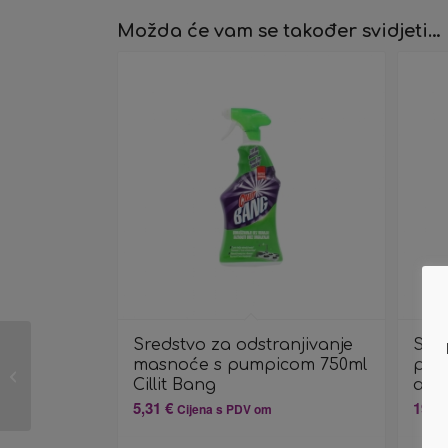
Možda će vam se također svidjeti…
Sredstvo za odstranjivanje
Sred
Sredstvo za
masnoće s pumpicom 750ml
povr
dezinfekciju ruku
Cillit Bang
alk
1000ml Flexpower
5,31
€
19,9
Cijena s PDV om