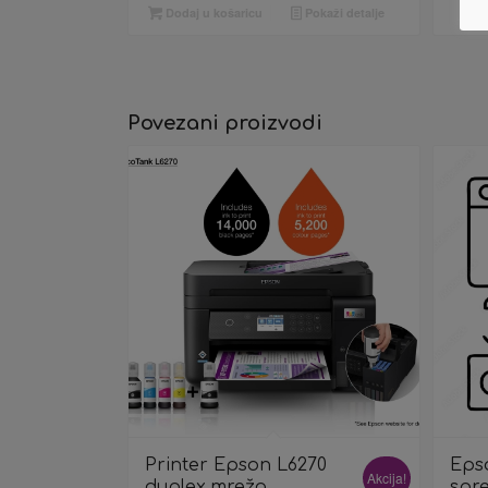
Dodaj u košaricu
Pokaži detalje
P
Povezani proizvodi
Printer Epson L6270
Eps
Akcija!
duplex,mreža
spr