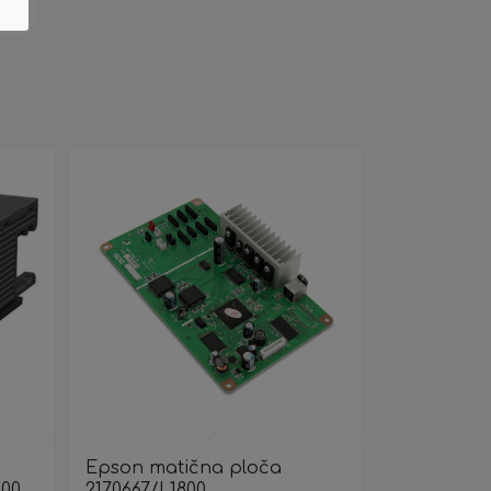
Epson matična ploča
00
2170667/L1800