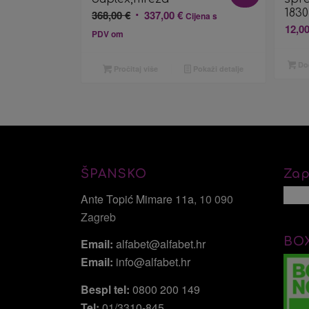
Izvorna
Trenutna
183
368,00
€
337,00
€
Cijena s
12,0
cijena
cijena
PDV om
bila
je:
je:
337,00 €.
Dod
Pročitaj više
Pokaži detalje
368,00 €.
ŠPANSKO
Zap
Ante Topić Mimare 11a
, 10 090
Zagreb
BO
Email:
alfabet@alfabet.hr
Email:
info@alfabet.hr
Bespl tel:
0800 200 149
Tel:
01/3310-845