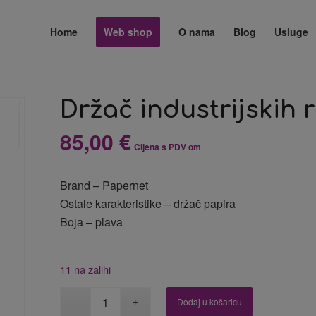
Home
Web shop
O nama
Blog
Usluge
Držač industrijskih r
85,00
€
Cijena s PDV om
Brand – Papernet
Ostale karakteristike – držač papira
Boja – plava
11 na zalihi
Dodaj u košaricu