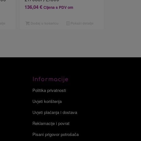
136,04
€
Cijena s PDV om
alje
Dodaj u košaricu
Pokaži detalje
Informacije
Politika privatnosti
Uvjeti korištenja
Uvjeti plaćanja i dostava
Reklamacije i povrat
Pisani prigovor potrošača