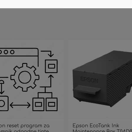
ročitaj više
Pokaži detalje
on reset program za
Epson EcoTank Ink
emnik odpadne tinte
Maintenance Box T04D0