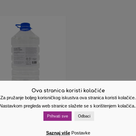
Ova stranica koristi kolačiće
Za pružanje boljeg korisničkog iskustva ova stranica koristi kolačiće.
stvo za dezinfekciju
Nastavkom pregleda web stranice slažete se s korištenjem kolačića.
šina 5l Aresept
Prihvati sve
Odbaci
oholni 70%
1
€
Cijena s PDV om
Saznaj više
Postavke