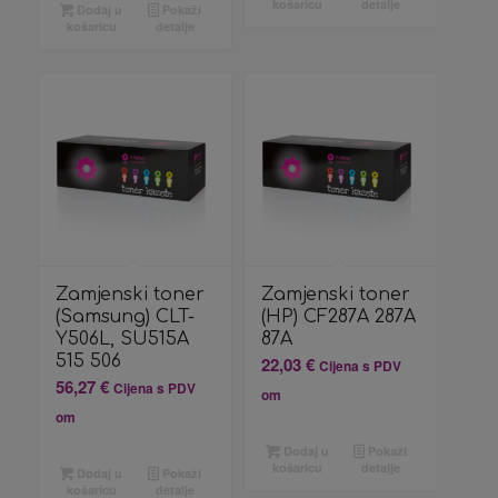
košaricu
detalje
Dodaj u
Pokaži
košaricu
detalje
Zamjenski toner
Zamjenski toner
(Samsung) CLT-
(HP) CF287A 287A
Y506L, SU515A
87A
515 506
22,03
€
Cijena s PDV
56,27
€
Cijena s PDV
om
om
Dodaj u
Pokaži
košaricu
detalje
Dodaj u
Pokaži
košaricu
detalje