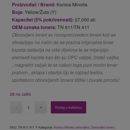
Proizvođač / Brand:
Konica Minolta
Boja:
Yellow/Žuta (Y)
Kapacitet (5% pokrivenosti):
27.000 str.
OEM oznaka tonera:
TN 611/TN 411
Obnovljeni toneri su novoproizvedeni toneri koji se
obnavljaju na način da se prazna originalna toner
kazeta rastavlja na više dijelova te se mijenjaju
elementi kazete kao što su OPC valjak, čistač valjka
, magnetni valjak te se nakon toga puni novim toner
prahom , sklapa i stavlja čip te najzad testira,
upotrebom obnovljenih tonera štitite i čuvate prirodu!
28 na zalihi
Dodaj u košaricu
SKU:
TN 611 411 Y
Kategorije:
Konica Minolta obnovljeni
,
Obnovljeni toneri
,