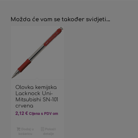
Možda će vam se također svidjeti…
Olovka kemijska
Lacknock Uni-
Mitsubishi SN-101
crvena
2,12
€
Cijena s PDV om
Dodaj u
Pokaži
košaricu
detalje