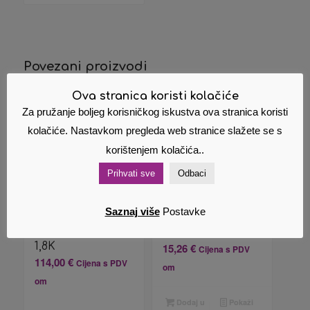
Povezani proizvodi
Ova stranica koristi kolačiće
Za pružanje boljeg korisničkog iskustva ova stranica koristi
kolačiće. Nastavkom pregleda web stranice slažete se s
korištenjem kolačića..
Prihvati sve
Odbaci
Saznaj više
Postavke
HP Toner 220A
Zamjenski toner
W2202A Yellow
HP Q2624 24A
1,8K
15,26
€
Cijena s PDV
114,00
€
Cijena s PDV
om
om
Dodaj u
Pokaži