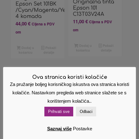
Originalna tinta
Epson Set 101BK
Epson 101
/Cyan/Magenta/Yellow/Black
C13T03V24A
4 komada
11,00
€
Cijena s PDV
44,00
€
Cijena s PDV
om
om
Dodaj u
Pokaži
Dodaj u
Pokaži
košaricu
detalje
košaricu
detalje
Ova stranica koristi kolačiće
Za pružanje boljeg korisničkog iskustva ova stranica koristi
Povezani proizvodi
kolačiće. Nastavkom pregleda web stranice slažete se s
korištenjem kolačića..
Prihvati sve
Odbaci
Saznaj više
Postavke