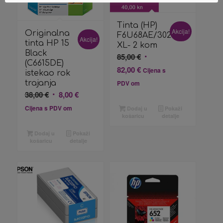
Tinta (HP)
Akcija!
Originalna
F6U68AE/302BK
Akcija!
tinta HP 15
XL- 2 kom
Black
Izvorna
85,00
€
(C6615DE)
cijena
Trenutna
82,00
€
Cijena s
istekao rok
bila
cijena
trajanja
PDV om
je:
je:
Izvorna
Trenutna
38,00
€
8,00
€
85,00 €.
82,00 €.
cijena
cijena
Cijena s PDV om
Dodaj u
Pokaži
bila
je:
košaricu
detalje
je:
8,00 €.
Dodaj u
Pokaži
38,00 €.
košaricu
detalje