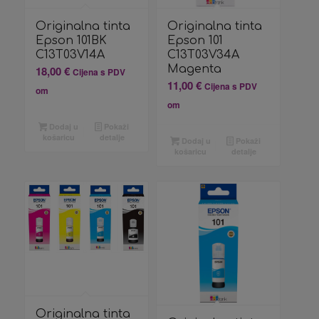
Originalna tinta
Originalna tinta
Epson 101BK
Epson 101
C13T03V14A
C13T03V34A
Magenta
18,00
€
Cijena s PDV
11,00
€
Cijena s PDV
om
om
Dodaj u
Pokaži
košaricu
detalje
Dodaj u
Pokaži
košaricu
detalje
Originalna tinta