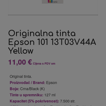
Originalna tinta
Epson 101 13T03V44A
Yellow
11,00
€
Cijena s PDV om
Original tinta.
Proizvođač / Brand:
Epson
Boja:
Crna/Black (K)
Tinte u spremniku:
127 ml
Kapacitet (5% pokrivenost):
7.500 str.