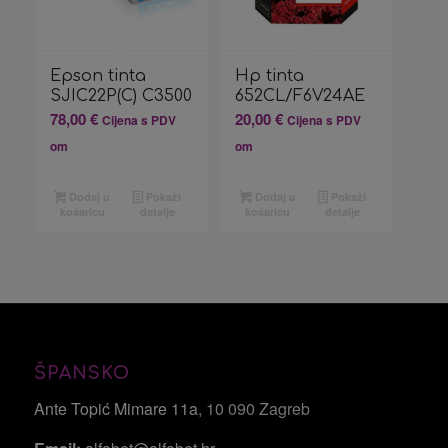
Epson tinta
Hp tinta
SJIC22P(C) C3500
652CL/F6V24AE
78,00
€
20,00
€
Cijena s PDV
Cijena s PDV
om
om
Dodaj u
Pokaži
Dodaj u
Pokaži
košaricu
detalje
košaricu
detalje
ŠPANSKO
Ante Topić Mimare 11a
, 10 090 Zagreb