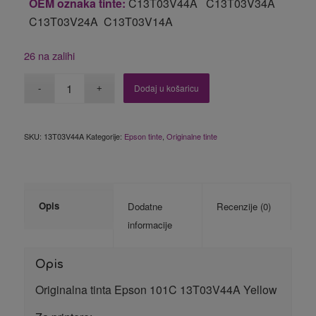
OEM oznaka tinte:
C13T03V44A C13T03V34A
C13T03V24A C13T03V14A
26 na zalihi
Dodaj u košaricu
SKU:
13T03V44A
Kategorije:
Epson tinte
,
Originalne tinte
Opis
Dodatne
Recenzije (0)
informacije
Opis
Originalna tinta Epson 101C 13T03V44A Yellow