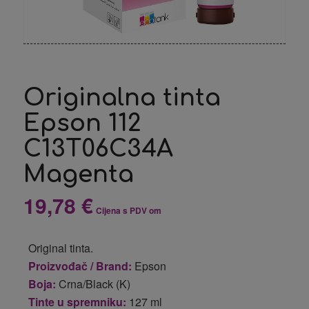
Originalna tinta
Epson 112
C13T06C34A
Magenta
19,78
€
Cijena s PDV om
Original tinta.
Proizvođač / Brand:
Epson
Boja:
Crna/Black (K)
Tinte u spremniku:
127 ml