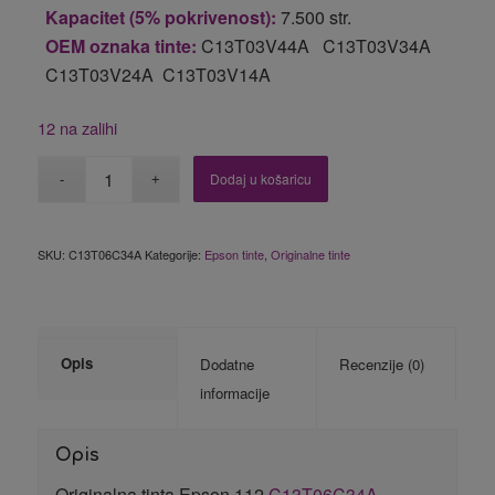
Kapacitet (5% pokrivenost):
7.500 str.
OEM oznaka tinte:
C13T03V44A C13T03V34A
C13T03V24A C13T03V14A
12 na zalihi
Dodaj u košaricu
SKU:
C13T06C34A
Kategorije:
Epson tinte
,
Originalne tinte
Opis
Dodatne
Recenzije (0)
informacije
Opis
Originalna tinta Epson 112
C13T06C34A