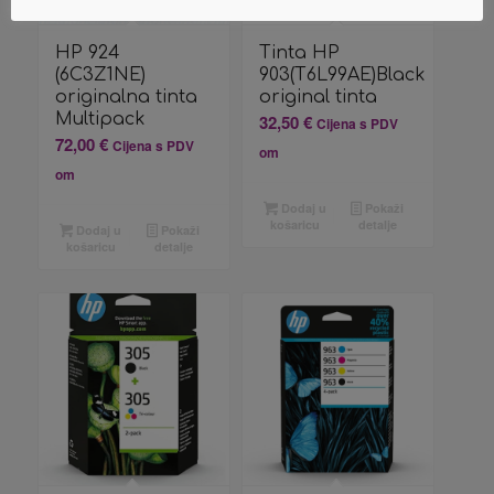
HP 924
Tinta HP
(6C3Z1NE)
903(T6L99AE)Black
originalna tinta
original tinta
Multipack
32,50
€
Cijena s PDV
72,00
€
Cijena s PDV
om
om
Dodaj u
Pokaži
košaricu
detalje
Dodaj u
Pokaži
košaricu
detalje