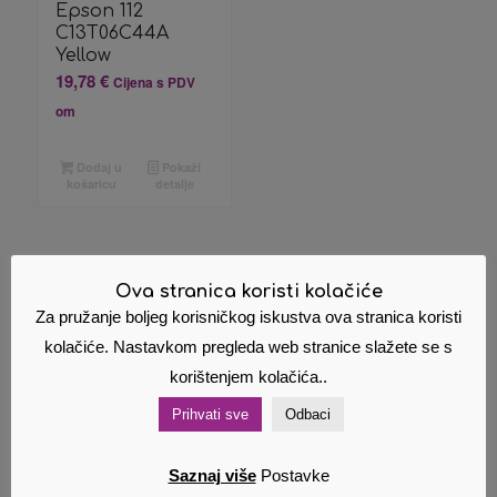
Epson 112
C13T06C44A
Yellow
19,78
€
Cijena s PDV
om
Dodaj u
Pokaži
košaricu
detalje
Ova stranica koristi kolačiće
Povezani proizvodi
Za pružanje boljeg korisničkog iskustva ova stranica koristi
kolačiće. Nastavkom pregleda web stranice slažete se s
korištenjem kolačića..
Prihvati sve
Odbaci
Saznaj više
Postavke