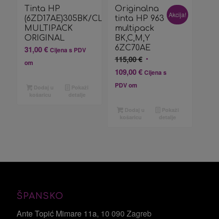
Tinta HP
Originalna
Akcija!
(6ZD17AE)305BK/CL
tinta HP 963
MULTIPACK
multipack
ORIGINAL
BK,C,M,Y
6ZC70AE
31,00
€
Cijena s PDV
Izvorna
115,00
€
om
cijena
Trenutna
109,00
€
Cijena s
bila
cijena
PDV om
Dodaj u
Pokaži
je:
je:
košaricu
detalje
115,00 €.
109,00 €.
Dodaj u
Pokaži
košaricu
detalje
ŠPANSKO
Ante Topić Mimare 11a
, 10 090 Zagreb