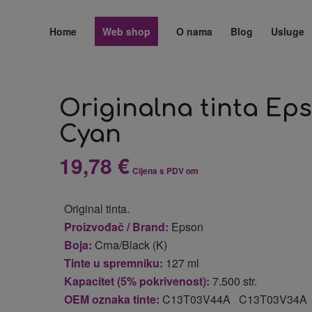
Home
Web shop
O nama
Blog
Usluge
Originalna tinta Ep
Cyan
19,78
€
Cijena s PDV om
Original tinta.
Proizvođač / Brand:
Epson
Boja:
Crna/Black (K)
Tinte u spremniku:
127 ml
Kapacitet (5% pokrivenost):
7.500 str.
OEM oznaka tinte:
C13T03V44A C13T03V34A