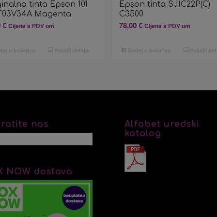
inalna tinta Epson 101
Epson tinta SJIC22P(C)
T03V34A Magenta
C3500
0
€
78,00
€
Cijena s PDV om
Cijena s PDV om
aj u košaricu
Pokaži detalje
Dodaj u košaricu
Pokaži det
ratite nas
Alfabet uredski
katalog
X NOW dostava