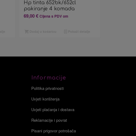
Hp tinta 652bk/652cl
pakiranje 4 komada
69,00
€
Cijena s PDV om
alje
Dodaj u košaricu
Pokaži detalje
Informacije
Politika privatnosti
Uvjeti korištenja
Uvjeti plaćanja i dostava
Reklamacije i povrat
Pisani prigovor potrošača