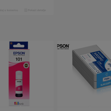
aj u košaricu
Pokaži detalje