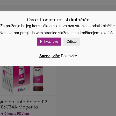
Ova stranica koristi kolačiće
Za pružanje boljeg korisničkog iskustva ova stranica koristi kolačiće.
Nastavkom pregleda web stranice slažete se s korištenjem kolačića.
Prihvati sve
Odbaci
Saznaj više
Postavke
inalna tinta Epson 112
T06C34A Magenta
8
€
Cijena s PDV om