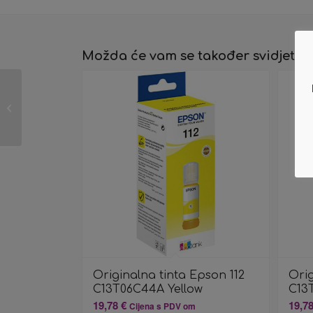
Možda će vam se također svidjeti…
Originalna tinta Epson
112 C13T06C34A
Magenta
Originalna tinta Epson 112
Orig
C13T06C44A Yellow
C13
19,78
€
19,7
Cijena s PDV om