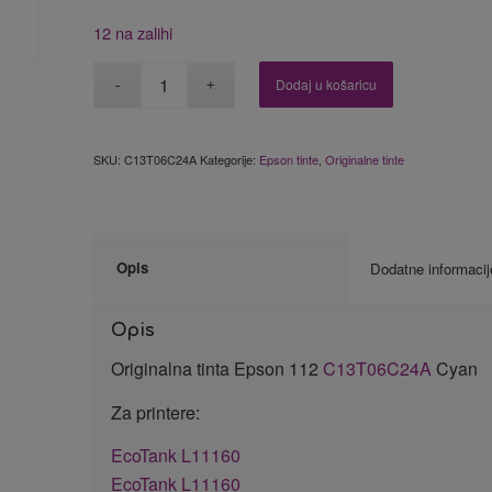
12 na zalihi
Dodaj u košaricu
SKU:
C13T06C24A
Kategorije:
Epson tinte
,
Originalne tinte
Opis
Dodatne informacij
Opis
Originalna tinta Epson 112
C13T06C24A
Cyan
Za printere:
EcoTank L11160
EcoTank L11160