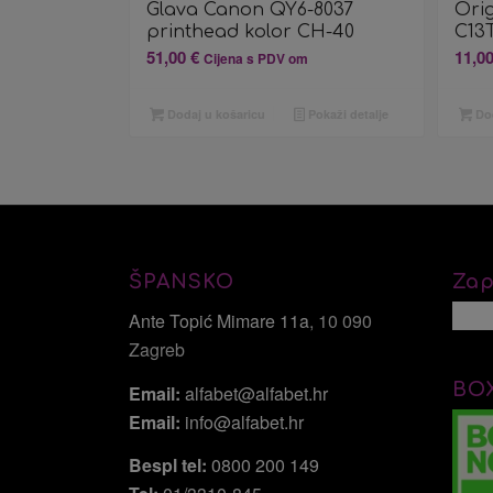
Glava Canon QY6-8037
Orig
printhead kolor CH-40
C13
51,00
€
11,0
Cijena s PDV om
Dodaj u košaricu
Pokaži detalje
Dod
ŠPANSKO
Zap
Ante Topić Mimare 11a
, 10 090
Zagreb
BO
Email:
alfabet@alfabet.hr
Email:
info@alfabet.hr
Bespl tel:
0800 200 149