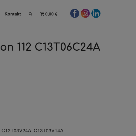
Kontakt
0,00 €
son 112 C13T06C24A
 C13T03V24A C13T03V14A