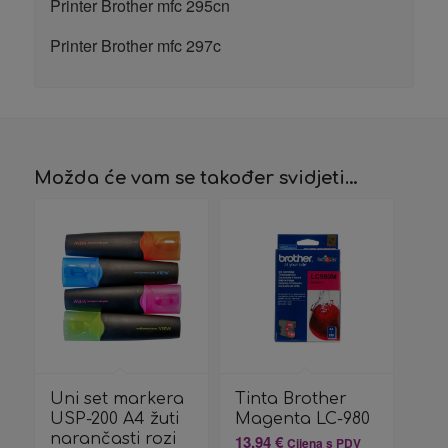
Printer Brother mfc 295cn
Printer Brother mfc 297c
Možda će vam se također svidjeti…
Uni set markera
Tinta Brother
USP-200 A4 žuti
Magenta LC-980
narančasti rozi
13,94
€
Cijena s PDV