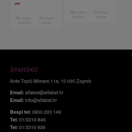
om
Dodaj u
Pokaži
košaricu
detalje
Dodaj u
Pokaži
košaricu
detalje
ŠPANSKO
Ante Topić Mimare 11a
, 10 090 Zagreb
Email:
alfabet@alfabet.hr
Email:
info@alfabet.hr
Bespl tel:
0800 200 149
Tel:
01/3310-845
Tel:
01/3310 926