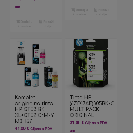
om
Dodaj u
Pokaži
košaricu
detalje
Dodaj u
Pokaži
košaricu
detalje
Komplet
Tinta HP
originalna tinta
(6ZD17AE)305BK/CL
HP GT53 BK
MULTIPACK
XL+GT52 C/M/Y
ORIGINAL
M0H57
31,00
€
Cijena s PDV
44,00
€
Cijena s PDV
om