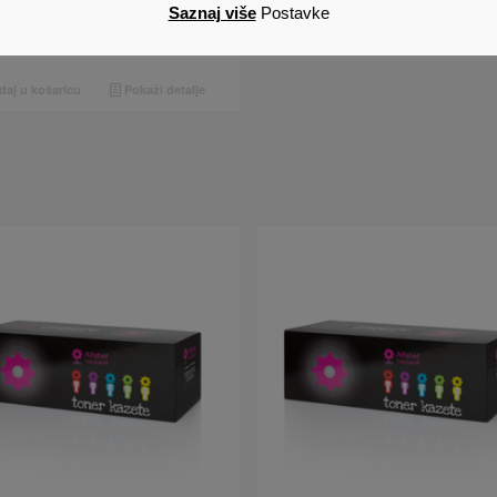
ax 15710 crveni
Saznaj više
Postavke
€
Cijena s PDV om
aj u košaricu
Pokaži detalje