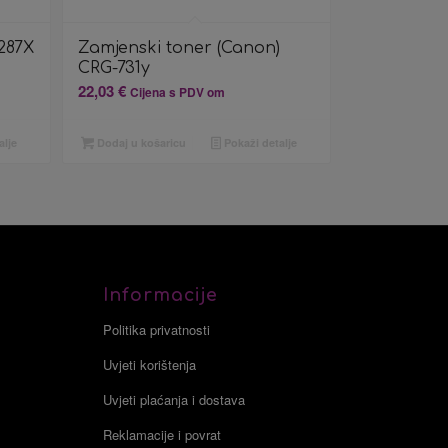
287X
Zamjenski toner (Canon)
CRG-731y
22,03
€
Cijena s PDV om
alje
Dodaj u košaricu
Pokaži detalje
Informacije
Politika privatnosti
Uvjeti korištenja
Uvjeti plaćanja i dostava
Reklamacije i povrat