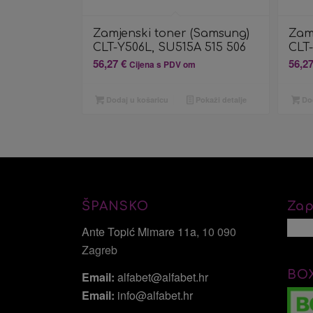
Zamjenski toner (Samsung)
Zam
CLT-Y506L, SU515A 515 506
CLT-
56,27
€
56,2
Cijena s PDV om
Dodaj u košaricu
Pokaži detalje
Dod
ŠPANSKO
Zap
Ante Topić Mimare 11a
, 10 090
Zagreb
BO
Email:
alfabet@alfabet.hr
Email:
info@alfabet.hr