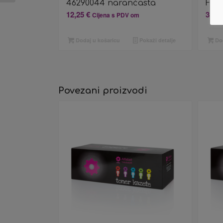
46290044 narančasta
Forn
12,25
€
3,32
Cijena s PDV om
Dodaj u košaricu
Pokaži detalje
Dod
Povezani proizvodi