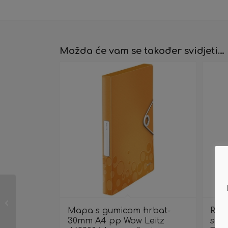
Možda će vam se također svidjeti…
Tinta HP CN056AE
Yellow 933XL
Mapa s gumicom hrbat-
Regi
30mm A4 pp Wow Leitz
sam