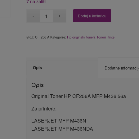
7 na zalihi
Dodaj u košaricu
SKU:
CF 256 A
Kategorije:
Hp originalni toneri
,
Toneri i tinte
Opis
Dodatne informacij
Opis
Original Toner HP CF256A MFP M436 56a
Za printere:
LASERJET MFP M436N
LASERJET MFP M436NDA