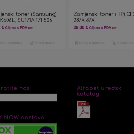
jenski toner (Samsung)
Zamjenski toner (HP) CF
K506L, SU171A 171 506
287X 87X
7
€
28,00
€
Cijena s PDV om
Cijena s PDV om
aj u košaricu
Pokaži detalje
Dodaj u košaricu
Pokaži det
ratite nas
Alfabet uredski
katalog
X NOW dostava