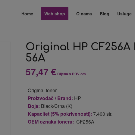
Home
Web shop
O nama
Blog
Usluge
Original HP CF256A
56A
57,47
€
Cijena s PDV om
Original toner
Proizvođač / Brand:
HP
Boja:
Black/Crna (K)
Kapacitet (5% pokrivenosti):
7.400 str.
OEM oznaka tonera:
CF256A