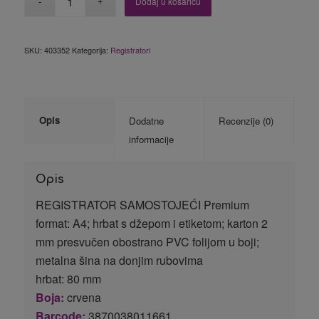
Dodaj u košaricu
SKU:
403352
Kategorija:
Registratori
Opis
Dodatne
Recenzije (0)
informacije
Opis
REGISTRATOR SAMOSTOJEĆI Premium
format: A4; hrbat s džepom i etiketom; karton 2
mm presvučen obostrano PVC folijom u boji;
metalna šina na donjim rubovima
hrbat: 80 mm
Boja:
crvena
Barcode:
3870038011661