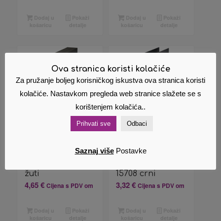
Dodaj u
Pokaži
Dodaj u
Pokaži
košaricu
detalje
košaricu
detalje
Ova stranica koristi kolačiće
Za pružanje boljeg korisničkog iskustva ova stranica koristi
kolačiće. Nastavkom pregleda web stranice slažete se s
korištenjem kolačića..
Prihvati sve
Odbaci
Registrator A4
Registrator A4
Saznaj više
Postavke
uski u kutiji
uski samostojeći
Prestige Fornax
Premium Fornax
žuti
15708 crni
4,65
€
3,32
€
Cijena s PDV om
Cijena s PDV om
Dodaj u
Pokaži
Dodaj u
Pokaži
košaricu
detalje
košaricu
detalje