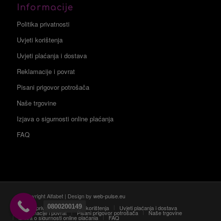
Informacije
Politika privatnosti
Uvjeti korištenja
Uvjeti plaćanja i dostava
Reklamacije i povrat
Pisani prigovor potrošača
Naše trgovine
Izjava o sigurnosti online plaćanja
FAQ
© Copyright Alfabet | Design by
web-pulse.eu
0800200149
Politika privatnosti
Uvjeti korištenja
Uvjeti plaćanja i dostava
Reklamacije i povrat
Pisani prigovor potrošača
Naše trgovine
Izjava o sigurnosti online plaćanja
FAQ