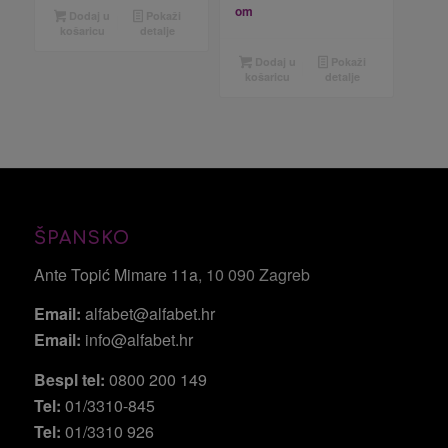
om
Dodaj u
Pokaži
košaricu
detalje
Dodaj u
Pokaži
košaricu
detalje
ŠPANSKO
Ante Topić Mimare 11a
, 10 090 Zagreb
Email:
alfabet@alfabet.hr
Email:
info@alfabet.hr
Bespl tel:
0800 200 149
Tel:
01/3310-845
Tel:
01/3310 926