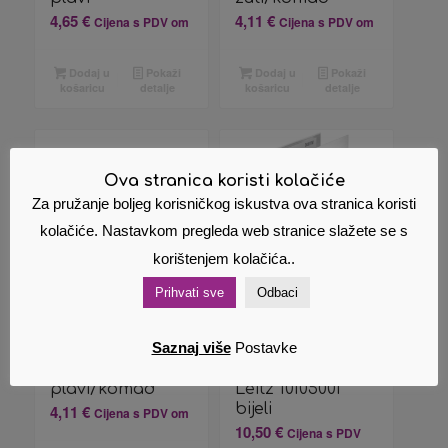
4,65
€
4,11
€
Cijena s PDV om
Cijena s PDV om
Dodaj u
Pokaži
Dodaj u
Pokaži
košaricu
detalje
košaricu
detalje
Ova stranica koristi kolačiće
Za pružanje boljeg korisničkog iskustva ova stranica koristi
kolačiće. Nastavkom pregleda web stranice slažete se s
korištenjem kolačića..
Prihvati sve
Odbaci
Registrator A5
Registrator A4
Saznaj više
Postavke
široki u kutiji
široki
Lipa Mill 004160
samostojeći 180°
plavi/komad
Leitz 10105001
bijeli
4,11
€
Cijena s PDV om
10,50
€
Cijena s PDV