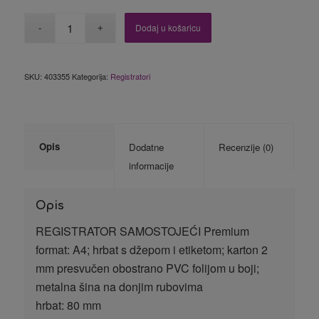
Dodaj u košaricu
SKU:
403355
Kategorija:
Registratori
Opis
Dodatne
Recenzije (0)
informacije
Opis
REGISTRATOR SAMOSTOJEĆI Premium
format: A4; hrbat s džepom i etiketom; karton 2
mm presvučen obostrano PVC folijom u boji;
metalna šina na donjim rubovima
hrbat: 80 mm