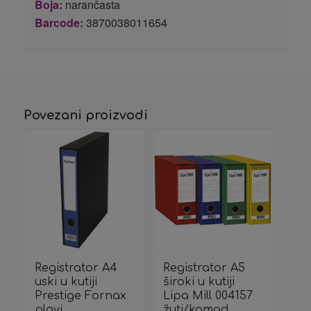
Boja:
narančasta
Barcode:
3870038011654
Povezani proizvodi
Registrator A4
Registrator A5
uski u kutiji
široki u kutiji
Prestige Fornax
Lipa Mill 004157
plavi
žuti/komad