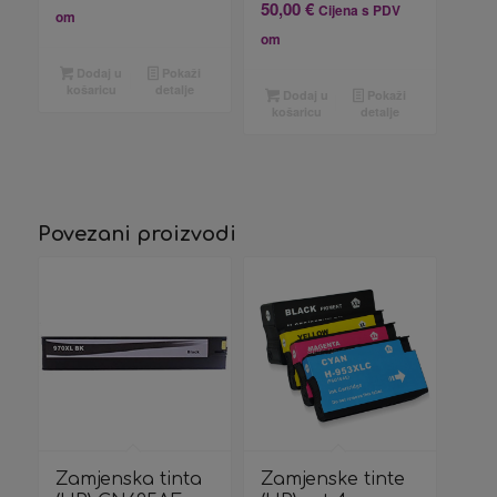
50,00
€
Cijena s PDV
om
om
Dodaj u
Pokaži
košaricu
detalje
Dodaj u
Pokaži
košaricu
detalje
Povezani proizvodi
Zamjenska tinta
Zamjenske tinte