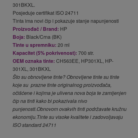
301BKXL.
Posjeduje certifikat ISO 24711
Tinta ima novi čip i pokazuje stanje napunjenosti
Proizvođač / Brand:
HP
Boja:
Black/Crna (BK)
Tinte u spremniku:
20 ml
Kapacitet (5% pokrivenost):
700 str.
OEM oznaka tinte:
CH563EE, HP301XL, HP-
301XL, 301BKXL
Što su obnovljene tinte? Obnovljene tinte su tinte
koje su prazne tinte originalnog proizvođača,
očišćene i kojima je ulivena nova boja te zamijenjen
čip na tinti kako bi pokazivala nivo
punjenosti.Obnovom ovakvih tinti podržavate kružnu
ekonomiju.Tinte su visoke kvalitete i zadovoljavaju
ISO standard 24711