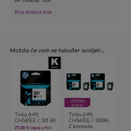
HP DeskJet 1000
Brza dostava tinta
Možda će vam se također svidjeti…
Tinta (HP)
Tinta (HP)
CH561EE / 301 BK
CH561EE / 301BK-
2 komada
27,00
€
Cijena s PDV