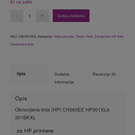
61 na zalihi
Dodaj u košaricu
SKU:
C8H301BXL
Kategorije:
Naša ponuda
,
Toneri i tinte
,
Zamjenske HP tinte
,
Zamjenske tinte
Opis
Dodatne
Recenzije (0)
informacije
Opis
Obnovljena tinta (HP) CH563EE HP301XLb
301BKXL
za HP printere: