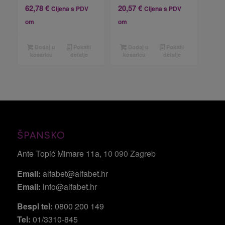
62,78
€
20,57
€
Cijena s PDV
Cijena s PDV
om
om
Dodaj u
Pokaži
Dodaj u
Pokaži
košaricu
detalje
košaricu
detalje
ŠPANSKO
Ante Topić Mimare 11a
, 10 090 Zagreb
Email:
alfabet@alfabet.hr
Email:
info@alfabet.hr
Bespl tel:
0800 200 149
Tel:
01/3310-845