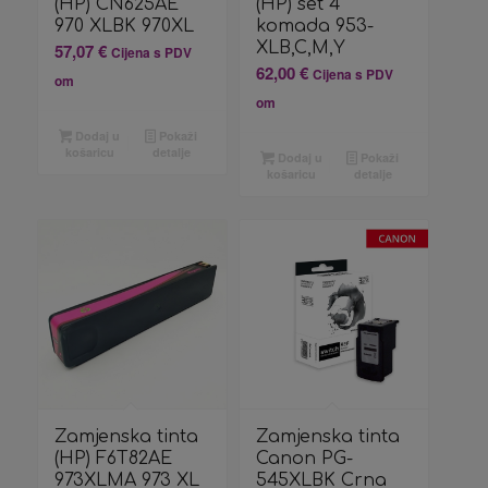
(HP) CN625AE
(HP) set 4
970 XLBK 970XL
komada 953-
XLB,C,M,Y
57,07
€
Cijena s PDV
62,00
€
Cijena s PDV
om
om
Dodaj u
Pokaži
košaricu
detalje
Dodaj u
Pokaži
košaricu
detalje
Zamjenska tinta
Zamjenska tinta
(HP) F6T82AE
Canon PG-
973XLMA 973 XL
545XLBK Crna