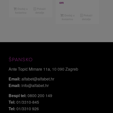
om
Dodaj u
Pokaži
košaricu
detalje
Dodaj u
Pokaži
košaricu
detalje
ŠPANSKO
Ante Topić Mimare 11a
, 10 090 Zagreb
Email:
alfabet@alfabet.hr
Email:
info@alfabet.hr
Bespl tel:
0800 200 149
Tel:
01/3310-845
Tel:
01/3310 926