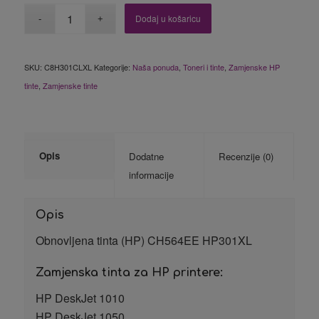
Dodaj u košaricu
SKU:
C8H301CLXL
Kategorije:
Naša ponuda
,
Toneri i tinte
,
Zamjenske HP
tinte
,
Zamjenske tinte
Opis
Dodatne
Recenzije (0)
informacije
Opis
Obnovljena tinta (HP) CH564EE HP301XL
Zamjenska tinta za HP printere:
HP DeskJet 1010
HP DeskJet 1050