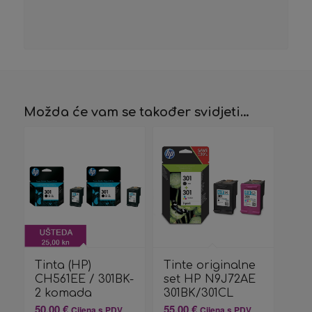
Možda će vam se također svidjeti…
Tinta (HP)
Tinte originalne
CH561EE / 301BK-
set HP N9J72AE
2 komada
301BK/301CL
50,00
€
55,00
€
Cijena s PDV
Cijena s PDV