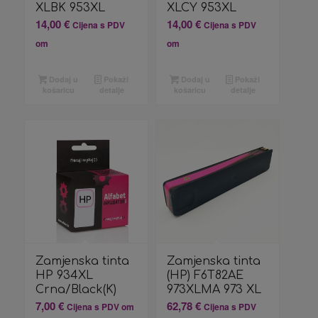
XLBK 953XL
XLCY 953XL
14,00
€
14,00
€
Cijena s PDV
Cijena s PDV
om
om
Dodaj u
Pokaži
Dodaj u
Pokaži
košaricu
detalje
košaricu
detalje
Zamjenska tinta
Zamjenska tinta
HP 934XL
(HP) F6T82AE
Crna/Black(K)
973XLMA 973 XL
7,00
€
62,78
€
Cijena s PDV om
Cijena s PDV