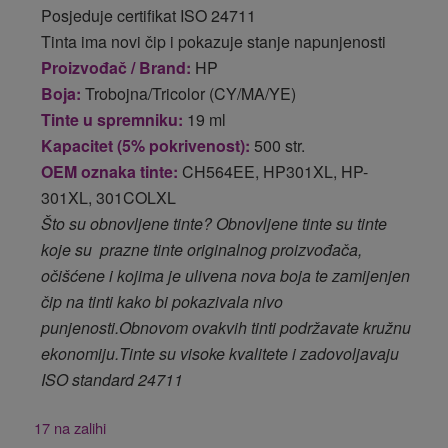
Posjeduje certifikat ISO 24711
Tinta ima novi čip i pokazuje stanje napunjenosti
Proizvođač / Brand:
HP
Boja:
Trobojna/Tricolor (CY/MA/YE)
Tinte u spremniku:
19 ml
Kapacitet (5% pokrivenost):
500 str.
OEM oznaka tinte:
CH564EE, HP301XL, HP-
301XL, 301COLXL
Što su obnovljene tinte? Obnovljene tinte su tinte
koje su prazne tinte originalnog proizvođača,
očišćene i kojima je ulivena nova boja te zamijenjen
čip na tinti kako bi pokazivala nivo
punjenosti.Obnovom ovakvih tinti podržavate kružnu
ekonomiju.Tinte su visoke kvalitete i zadovoljavaju
ISO standard 24711
17 na zalihi