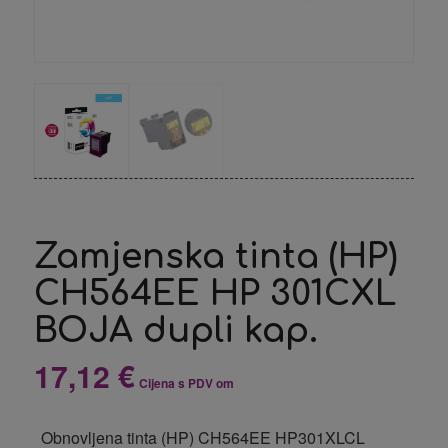
Zamjenska tinta (HP)
CH564EE HP 301CXL
BOJA dupli kap.
17,12
€
Cijena s PDV om
Obnovljena tinta (HP) CH564EE HP301XLCL