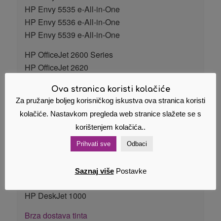
HP Envy 5535 e-All-in-One
HP Envy 5536 e-All-in-One
HP Envy 5539 e-All-in-One
HP OfficeJet 2600 Series
HP OfficeJet 2620
HP OfficeJet 2622
Ova stranica koristi kolačiće
HP OfficeJet 4630
Za pružanje boljeg korisničkog iskustva ova stranica koristi
HP OfficeJet 4630 Series
kolačiće. Nastavkom pregleda web stranice slažete se s
HP OfficeJet 4631
korištenjem kolačića..
HP OfficeJet 4632
HP OfficeJet 4634
Prihvati sve
Odbaci
HP OfficeJet 4635
HP OfficeJet 4636
Saznaj više
Postavke
HP OfficeJet 4639
HP DeskJet 1000
Brza dostava tinta