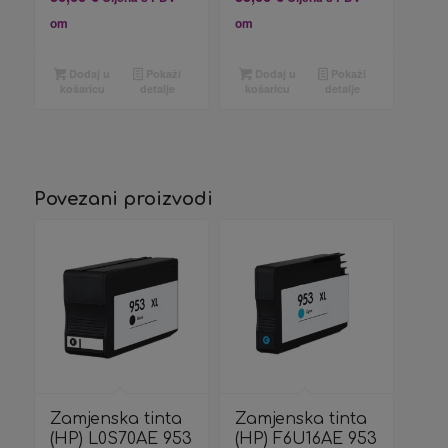
om
om
Dodaj u
Pokaži
Dodaj u
Pokaži
košaricu
detalje
košaricu
detalje
Povezani proizvodi
Zamjenska tinta
Zamjenska tinta
(HP) L0S70AE 953
(HP) F6U16AE 953