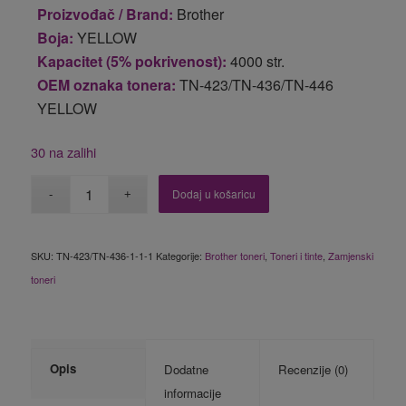
Proizvođač / Brand:
Brother
Boja:
YELLOW
Kapacitet (5% pokrivenost):
4000 str.
OEM oznaka tonera:
TN-423/TN-436/TN-446
YELLOW
30 na zalihi
Dodaj u košaricu
SKU:
TN-423/TN-436-1-1-1
Kategorije:
Brother toneri
,
Toneri i tinte
,
Zamjenski
toneri
Opis
Dodatne
Recenzije (0)
informacije