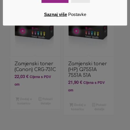
Saznaj više
Postavke
Zamjenski toner
Zamjenski toner
(Canon) CRG-731C
(HP) Q7551A
7551A 51A
22,03
€
Cijena s PDV
21,90
€
Cijena s PDV
om
om
Dodaj u
Pokaži
košaricu
detalje
Dodaj u
Pokaži
košaricu
detalje