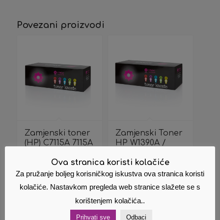
Povezani proizvodi
Zamjenski toner
Zamjenski Toner
(HP) C7115A 7115A
HP W1390A /
15A
139A
Ova stranica koristi kolačiće
14,60
€
32,00
€
Cijena s PDV
Cijena s PDV
Za pružanje boljeg korisničkog iskustva ova stranica koristi
om
om
kolačiće. Nastavkom pregleda web stranice slažete se s
korištenjem kolačića..
Dodaj u
Pokaži
Dodaj u
Pokaži
košaricu
detalje
košaricu
detalje
Prihvati sve
Odbaci