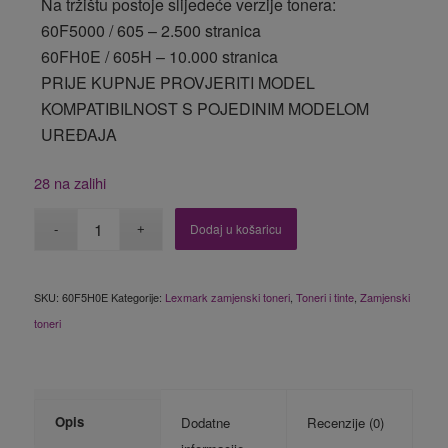
Na tržištu postoje slijedeće verzije tonera:
60F5000 / 605 – 2.500 stranica
60FH0E / 605H – 10.000 stranica
PRIJE KUPNJE PROVJERITI MODEL
KOMPATIBILNOST S POJEDINIM MODELOM
UREĐAJA
28 na zalihi
Dodaj u košaricu
SKU:
60F5H0E
Kategorije:
Lexmark zamjenski toneri
,
Toneri i tinte
,
Zamjenski
toneri
Opis
Dodatne
Recenzije (0)