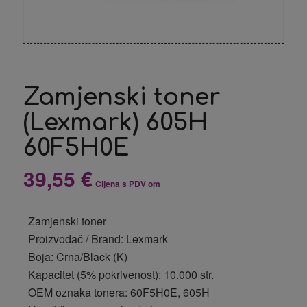
Zamjenski toner
(Lexmark) 605H
60F5H0E
39,55
€
Cijena s PDV om
Zamjenski toner
Proizvođač / Brand: Lexmark
Boja: Crna/Black (K)
Kapacitet (5% pokrivenost): 10.000 str.
OEM oznaka tonera: 60F5H0E, 605H