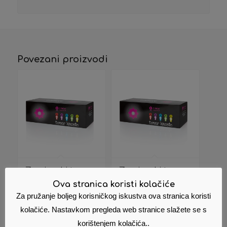
Povezani proizvodi
Zamjenski toner
Zamjenski toner
(HP) Q5949A
(HP) Q2613A
Ova stranica koristi kolačiće
5949A 49A
2613A 13A
Za pružanje boljeg korisničkog iskustva ova stranica koristi
17,52
€
14,60
€
Cijena s PDV
Cijena s PDV
kolačiće. Nastavkom pregleda web stranice slažete se s
om
om
korištenjem kolačića..