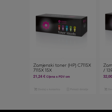
Zamjenski toner (HP) C7115X
Zam
7115X 15X
/ 13
21,24
€
32,0
Cijena s PDV om
Dodaj u košaricu
Pokaži detalje
Dod