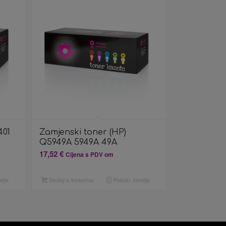
401
Zamjenski toner (HP)
Q5949A 5949A 49A
17,52
€
Cijena s PDV om
alje
Dodaj u košaricu
Pokaži detalje