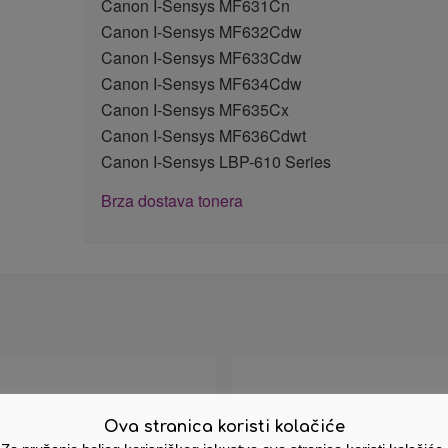
Canon I-Sensys MF631Cn
Canon I-Sensys MF632Cdw
Canon I-Sensys MF633Cdw
Canon I-Sensys MF634Cdw
Canon I-Sensys MF635Cx
Canon I-Sensys MF636Cdwt
Canon I-Sensys LBP-610 Series
Brza dostava tonera
Ova stranica koristi kolačiće