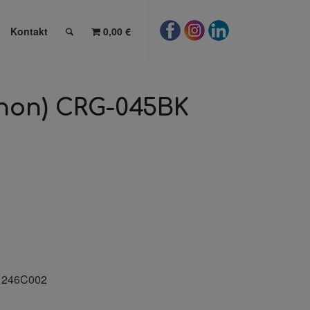
Kontakt
0,00 €
anon) CRG-045BK
1246C002