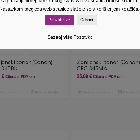
Za pružanje boljeg korisničkog iskustva ova stranica koristi kolačiće.
Nastavkom pregleda web stranice slažete se s korištenjem kolačića.
Prihvati sve
Odbaci
Saznaj više
Postavke
jenski toner (Canon)
Zamjenski toner (Canon)
-045BK
CRG-045MA
8
€
25,88
€
Cijena s PDV om
Cijena s PDV om
aj u košaricu
Pokaži detalje
Dodaj u košaricu
Pokaži det