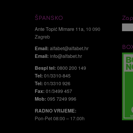
ŠPANSKO
Zap
Ante Topić Mimare 11a
, 10 090
Zagreb
BO
Email:
alfabet@alfabet.hr
Email:
info@alfabet.hr
Bespl tel:
0800 200 149
Tel:
01/3310-845
Tel:
01/3310 926
Fax:
01/3499 457
Mob:
095 7249 996
RADNO VRIJEME:
Pon-Pet 08:00 – 17.00h