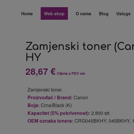
Home
Web shop
O nama
Blog
Usluge
Zamjenski toner (C
HY
28,67
€
Cijena s PDV om
Zamjenski toner.
Proizvođač / Brand:
Canon
Boja:
Crna/Black (K)
Kapacitet (5% pokrivenost):
2.800 str.
OEM oznaka
tonera:
CRG045BKHY, 045BKHY, 