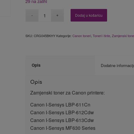
29 na zalihi
Dodaj u košaricu
SKU:
CRG045BKHY
Kategorije:
Canon toneri
,
Toneri i tinte
,
Zamjenski tone
Opis
Dodatne informacij
Opis
Zamjenski toner za Canon printere:
Canon I-Sensys LBP-611Cn
Canon I-Sensys LBP-612Cdw
Canon I-Sensys LBP-613Cdw
Canon I-Sensys MF630 Series