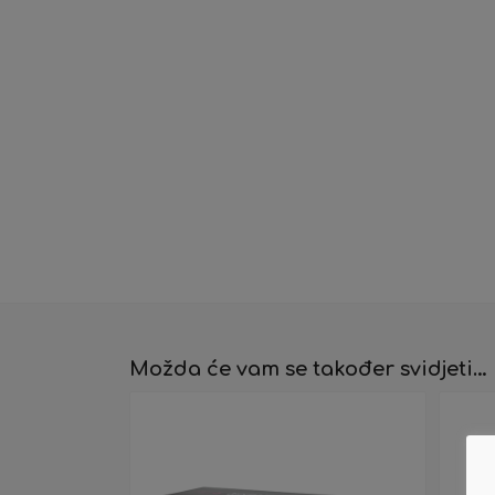
Možda će vam se također svidjeti…