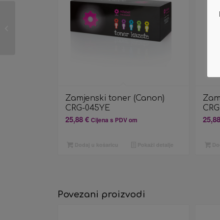
Zamjenski toner
(Canon) CRG-052H
Zamjenski toner (Canon)
Zam
CRG-045YE
CRG
25,88
€
25,8
Cijena s PDV om
Dodaj u košaricu
Pokaži detalje
Dod
Povezani proizvodi