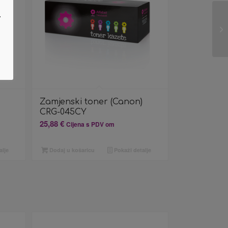
.
Zamjenski toner (Canon)
CRG-045CY
25,88
€
Cijena s PDV om
alje
Dodaj u košaricu
Pokaži detalje