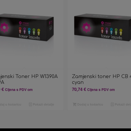
jenski Toner HP W1390A
Zamjenski toner HP CB 
9A
cyan
0
€
70,74
€
Cijena s PDV om
Cijena s PDV om
aj u košaricu
Pokaži detalje
Dodaj u košaricu
Pokaži det