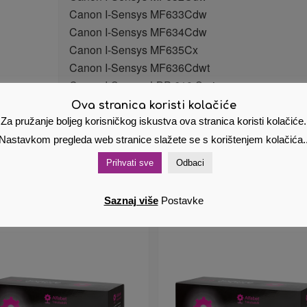
Canon I-Sensys MF633Cdw
Canon I-Sensys MF634Cdw
Canon I-Sensys MF635Cx
Canon I-Sensys MF636Cdwt
Canon I-Sensys LBP-610 Series
Ova stranica koristi kolačiće
Brza dostava tonera
Za pružanje boljeg korisničkog iskustva ova stranica koristi kolačiće.
Nastavkom pregleda web stranice slažete se s korištenjem kolačića.
Prihvati sve
Odbaci
Saznaj više
Postavke