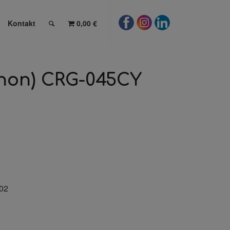
Kontakt
0,00 €
anon) CRG-045CY
02