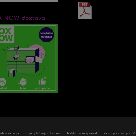
X NOW dostava
eti korištenja
Uvjeti plaćanja i dostava
Reklamacije i povrat
Pisani prigovor potro