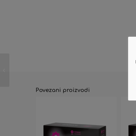
Zamjenski toner
(Canon) CRG-045BK
Povezani proizvodi