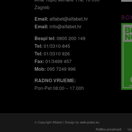
Zagreb
BO
Email:
alfabet@alfabet.hr
Email:
info@alfabet.hr
Bespl tel:
0800 200 149
Tel:
01/3310-845
Tel:
01/3310 926
Fax:
01/3499 457
Mob:
095 7249 996
RADNO VRIJEME:
Pon-Pet 08:00 – 17.00h
© Copyright Alfabet | Design by
web-pulse.eu
Politika privatnosti
Uvj