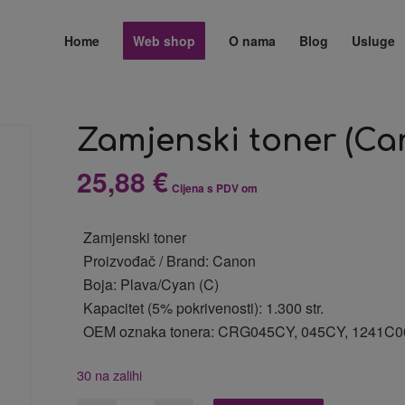
Home
Web shop
O nama
Blog
Usluge
Zamjenski toner (C
25,88
€
Cijena s PDV om
Zamjenski toner
Proizvođač / Brand: Canon
Boja: Plava/Cyan (C)
Kapacitet (5% pokrivenosti): 1.300 str.
OEM oznaka tonera: CRG045CY, 045CY, 1241C0
30 na zalihi