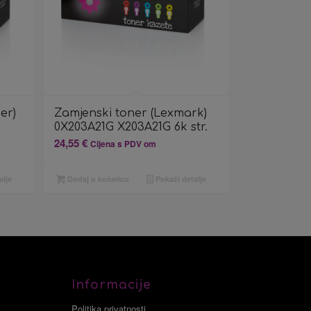
er)
Zamjenski toner (Lexmark)
0X203A21G X203A21G 6k str.
24,55
€
Cijena s PDV om
alje
Dodaj u košaricu
Pokaži detalje
Informacije
Politika privatnosti