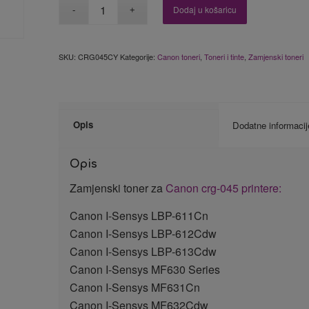
Dodaj u košaricu
SKU:
CRG045CY
Kategorije:
Canon toneri
,
Toneri i tinte
,
Zamjenski toneri
Opis
Dodatne informacij
Opis
Zamjenski toner za
Canon crg-045 printere:
Canon I-Sensys LBP-611Cn
Canon I-Sensys LBP-612Cdw
Canon I-Sensys LBP-613Cdw
Canon I-Sensys MF630 Series
Canon I-Sensys MF631Cn
Canon I-Sensys MF632Cdw