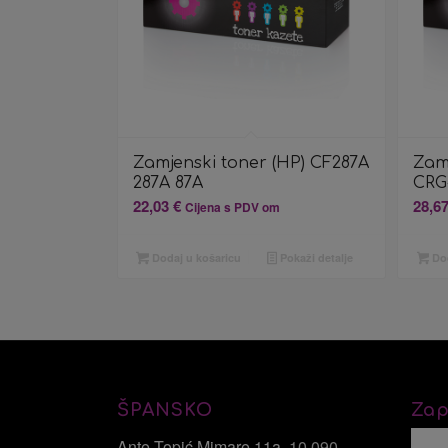
Zamjenski toner (HP) CF287A
Zam
287A 87A
CRG
22,03
€
28,6
Cijena s PDV om
Dodaj u košaricu
Pokaži detalje
Dod
ŠPANSKO
Zap
Ante Topić Mimare 11a
, 10 090