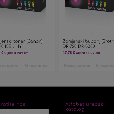
jenski toner (Canon)
Zamjenski bubanj (Broth
-045BK HY
DR-720 DR-3300
7
€
47,78
€
Cijena s PDV om
Cijena s PDV om
aj u košaricu
Pokaži detalje
Dodaj u košaricu
Pokaži det
ratite nas
Alfabet uredski
katalog