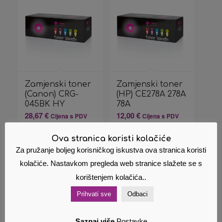
Zamjenski toner
Zamjenski toner
(Canon) CRG-
(HP) CE278A 278A
045BK HY
78A
28,67
€
12,00
€
Cijena s PDV
Cijena s PDV
om
om
Ova stranica koristi kolačiće
Za pružanje boljeg korisničkog iskustva ova stranica koristi
Dodaj u
Pokaži
Dodaj u
Pokaži
košaricu
detalje
košaricu
detalje
kolačiće. Nastavkom pregleda web stranice slažete se s
korištenjem kolačića..
Prihvati sve
Odbaci
Saznaj više
Postavke