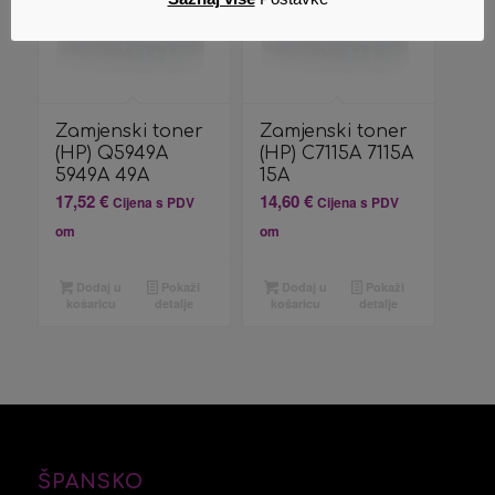
Zamjenski toner
Zamjenski toner
(HP) Q5949A
(HP) C7115A 7115A
5949A 49A
15A
17,52
€
14,60
€
Cijena s PDV
Cijena s PDV
om
om
Dodaj u
Pokaži
Dodaj u
Pokaži
košaricu
detalje
košaricu
detalje
ŠPANSKO