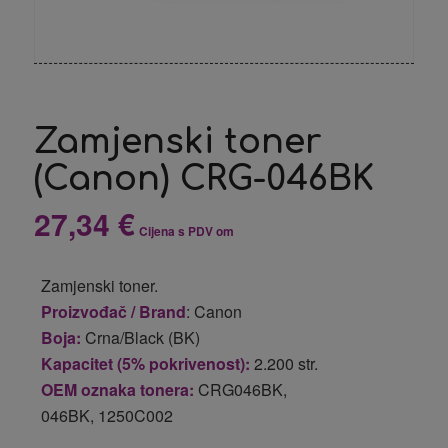
Zamjenski toner
(Canon) CRG-046BK
27,34
€
Cijena s PDV om
Zamjenski toner.
Proizvođač / Brand
: Canon
Boja:
Crna/Black (BK)
Kapacitet (5% pokrivenost):
2.200 str.
OEM oznaka tonera:
CRG046BK,
046BK, 1250C002