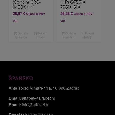
(Canon) CRG-
(HP) Q7551X
045BK HY
7551X 51X
28,67
€
26,28
€
Cijena s PDV
Cijena s PDV
om
om
Dodaj u
Pokaži
Dodaj u
Pokaži
košaricu
detalje
košaricu
detalje
ŠPANSKO
Ante Topić Mimare 11a
, 10 090 Zagreb
Email:
alfabet@alfabet.hr
Email:
info@alfabet.hr
Bespl tel:
0800 200 149