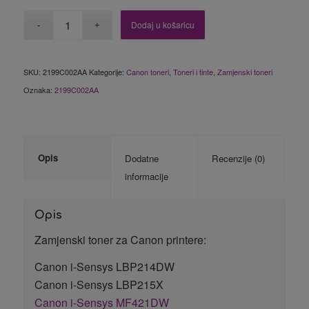
Dodaj u košaricu
SKU:
2199C002AA
Kategorije:
Canon toneri
,
Toneri i tinte
,
Zamjenski toneri
Oznaka:
2199C002AA
Opis
Dodatne
Recenzije (0)
informacije
Opis
Zamjenski toner za Canon printere:
Canon i-Sensys LBP214DW
Canon i-Sensys LBP215X
Canon i-Sensys MF421DW