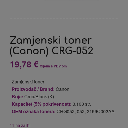
Zamjenski toner
(Canon) CRG-052
19,78
€
Cijena s PDV om
Zamjenski toner
Proizvođač / Brand:
Canon
Boja:
Crna/Black (K)
Kapacitet (5% pokrivenost):
3.100 str.
OEM oznaka tonera:
CRG052, 052, 2199C002AA
11 na zalihi