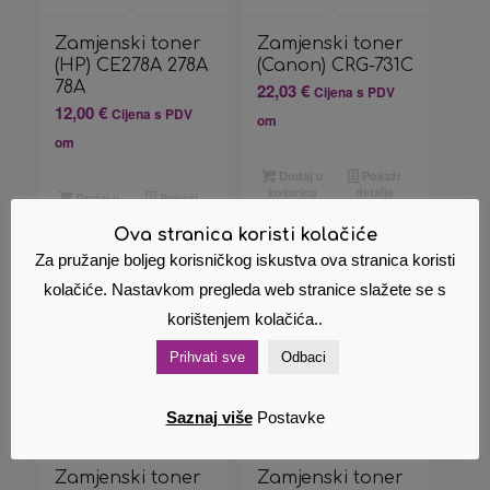
Zamjenski toner
Zamjenski toner
(HP) CE278A 278A
(Canon) CRG-731C
78A
22,03
€
Cijena s PDV
12,00
€
Cijena s PDV
om
om
Dodaj u
Pokaži
košaricu
detalje
Dodaj u
Pokaži
košaricu
detalje
Ova stranica koristi kolačiće
Za pružanje boljeg korisničkog iskustva ova stranica koristi
kolačiće. Nastavkom pregleda web stranice slažete se s
korištenjem kolačića..
Prihvati sve
Odbaci
Saznaj više
Postavke
Zamjenski toner
Zamjenski toner