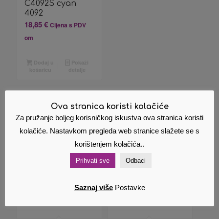
C4092S cyan
4092
18,85
€
Cijena s PDV
om
Dodaj u
Pokaži
košaricu
detalje
Ova stranica koristi kolačiće
Za pružanje boljeg korisničkog iskustva ova stranica koristi
Povezani proizvodi
kolačiće. Nastavkom pregleda web stranice slažete se s
korištenjem kolačića..
Prihvati sve
Odbaci
Saznaj više
Postavke