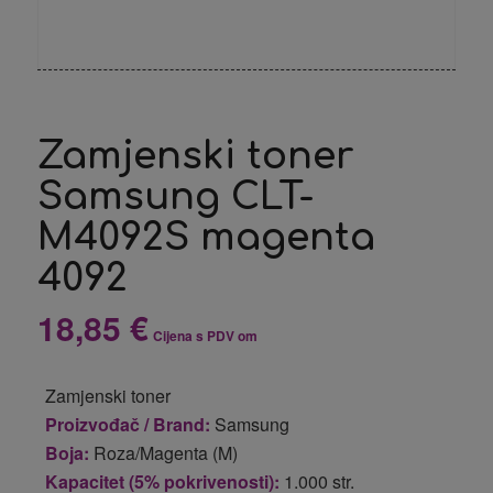
Zamjenski toner
Samsung CLT-
M4092S magenta
4092
18,85
€
Cijena s PDV om
Zamjenski toner
Proizvođač / Brand:
Samsung
Boja:
Roza/Magenta (M)
Kapacitet (5% pokrivenosti):
1.000 str.