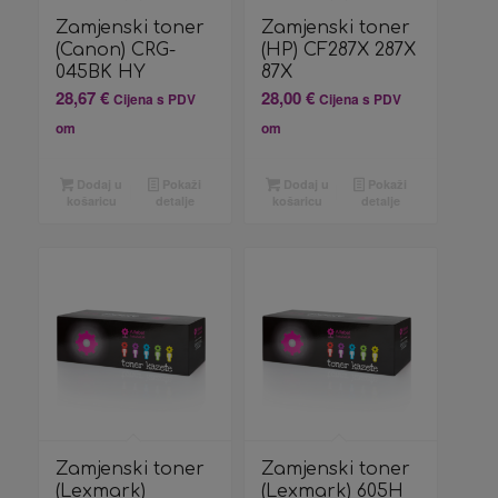
Zamjenski toner
Zamjenski toner
(Canon) CRG-
(HP) CF287X 287X
045BK HY
87X
28,67
€
28,00
€
Cijena s PDV
Cijena s PDV
om
om
Dodaj u
Pokaži
Dodaj u
Pokaži
košaricu
detalje
košaricu
detalje
Zamjenski toner
Zamjenski toner
(Lexmark)
(Lexmark) 605H