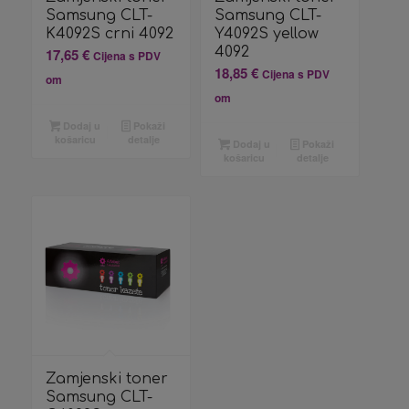
Samsung CLT-
Samsung CLT-
K4092S crni 4092
Y4092S yellow
4092
17,65
€
Cijena s PDV
18,85
€
Cijena s PDV
om
om
Dodaj u
Pokaži
košaricu
detalje
Dodaj u
Pokaži
košaricu
detalje
Zamjenski toner
Samsung CLT-