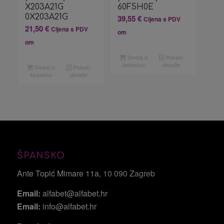
X203A21G
60F5H0E
0X203A21G
39,55
€
Cijena s PDV
21,50
€
Cijena s PDV
om
om
Dodaj u
Pokaži
košaricu
detalje
Dodaj u
Pokaži
košaricu
detalje
ŠPANSKO
Ante Topić Mimare 11a
, 10 090 Zagreb
Email:
alfabet@alfabet.hr
Email:
info@alfabet.hr