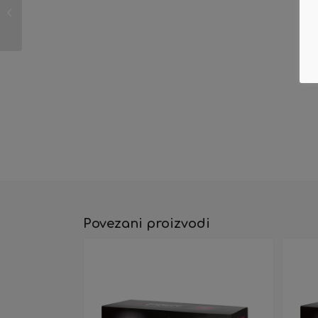
(Samsung) SU852A
MLT-D117S MLTD117S
Povezani proizvodi