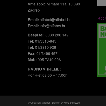
Ante Topić Mimare 11a
, 10 090
Zagreb
BO
Email:
alfabet@alfabet.hr
Email:
info@alfabet.hr
Bespl tel:
0800 200 149
Tel:
01/3310-845
Tel:
01/3310 926
Fax:
01/3499 457
Mob:
095 7249 996
RADNO VRIJEME:
Pon-Pet 08:00 – 17.00h
© Copyright Alfabet | Design by
web-pulse.eu