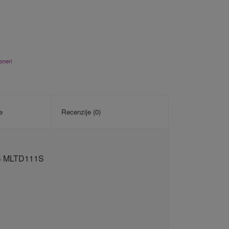
oneri
e
Recenzije (0)
1S MLTD111S