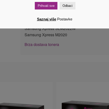
Samsung Xpress M2078FW
Prihvati sve
Odbaci
Samsung Xpress M2078W
Samsung Xpress SLM2000 Series
Saznaj više
Postavke
Samsung Xpress SLM2022
Samsung Xpress SLM2022W
Samsung Xpress M2020
Brza dostava tonera