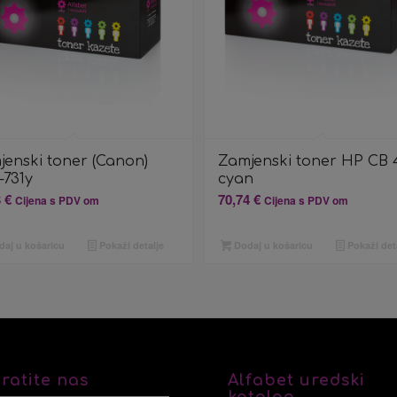
jenski toner (Canon)
Zamjenski toner HP CB 
-731y
cyan
3
€
70,74
€
Cijena s PDV om
Cijena s PDV om
aj u košaricu
Pokaži detalje
Dodaj u košaricu
Pokaži det
ratite nas
Alfabet uredski
katalog