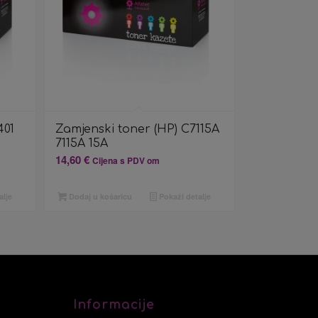
401
Zamjenski toner (HP) C7115A
7115A 15A
14,60
€
Cijena s PDV om
alje
Dodaj u košaricu
Pokaži detalje
Informacije