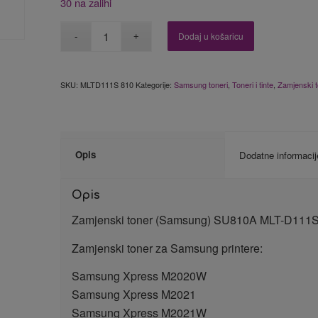
30 na zalihi
Dodaj u košaricu
SKU:
MLTD111S 810
Kategorije:
Samsung toneri
,
Toneri i tinte
,
Zamjenski t
Opis
Dodatne informacij
Opis
Zamjenski toner (Samsung) SU810A MLT-D11
Zamjenski toner za Samsung printere:
Samsung Xpress M2020W
Samsung Xpress M2021
Samsung Xpress M2021W