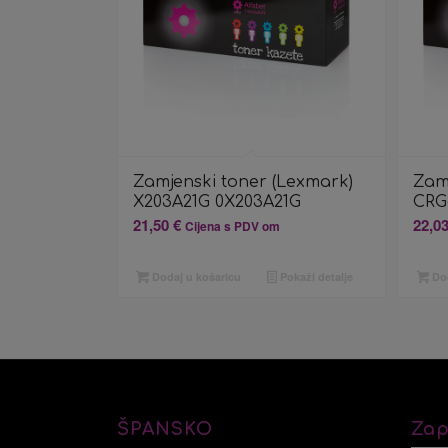
Zamjenski toner (Lexmark)
Zam
X203A21G 0X203A21G
CRG
21,50
€
22,0
Cijena s PDV om
Dodaj u košaricu
Pokaži detalje
Dod
ŠPANSKO
Zap