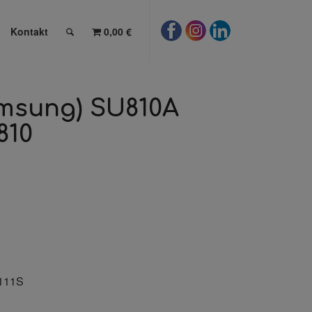
Kontakt
0,00 €
amsung) SU810A
810
D111S