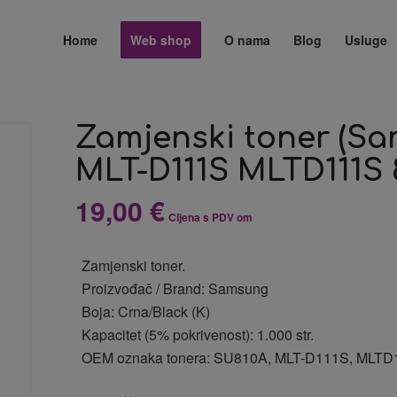
Home
Web shop
O nama
Blog
Usluge
Zamjenski toner (S
MLT-D111S MLTD111S 
19,00
€
Cijena s PDV om
Zamjenski toner.
Proizvođač / Brand: Samsung
Boja: Crna/Black (K)
Kapacitet (5% pokrivenost): 1.000 str.
OEM oznaka tonera: SU810A, MLT-D111S, MLT