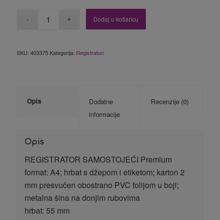
Dodaj u košaricu
SKU:
403375
Kategorija:
Registratori
Opis
Dodatne
Recenzije (0)
informacije
Opis
REGISTRATOR SAMOSTOJEĆI Premium
format: A4; hrbat s džepom i etiketom; karton 2
mm presvučen obostrano PVC folijom u boji;
metalna šina na donjim rubovima
hrbat: 55 mm