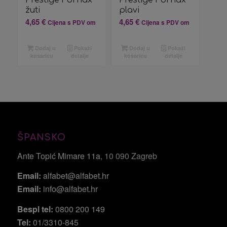
Prestige Fornax
Prestige Fornax
žuti
plavi
4,65
€
4,65
€
Cijena s PDV om
Cijena s PDV om
Dodaj u
Pokaži
Dodaj u
Pokaži
košaricu
detalje
košaricu
detalje
ŠPANSKO
Ante Topić Mimare 11a
, 10 090 Zagreb
Email:
alfabet@alfabet.hr
Email:
info@alfabet.hr
Bespl tel:
0800 200 149
Tel:
01/3310-845