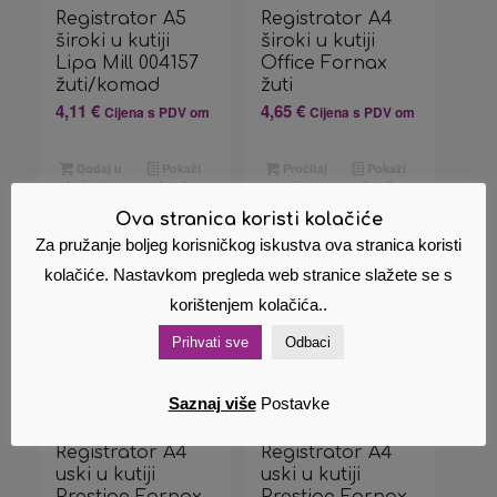
Registrator A5
Registrator A4
široki u kutiji
široki u kutiji
Lipa Mill 004157
Office Fornax
žuti/komad
žuti
4,11
€
4,65
€
Cijena s PDV om
Cijena s PDV om
Dodaj u
Pokaži
Pročitaj
Pokaži
košaricu
detalje
više
detalje
Ova stranica koristi kolačiće
Za pružanje boljeg korisničkog iskustva ova stranica koristi
kolačiće. Nastavkom pregleda web stranice slažete se s
korištenjem kolačića..
Prihvati sve
Odbaci
Saznaj više
Postavke
Registrator A4
Registrator A4
uski u kutiji
uski u kutiji