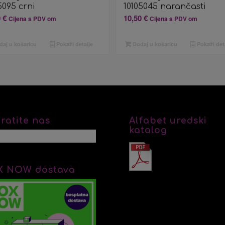
5095 crni
10105045 narančasti
0
€
10,50
€
Cijena s PDV om
Cijena s PDV om
aj u košaricu
Pokaži detalje
Dodaj u košaricu
Pokaži det
ratite nas
Alfabet uredski
katalog
X NOW dostava