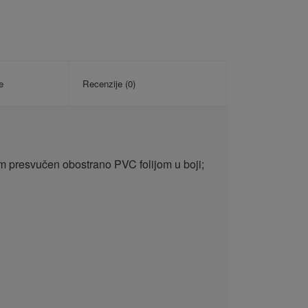
e
Recenzije (0)
mm presvučen obostrano PVC folijom u boji;