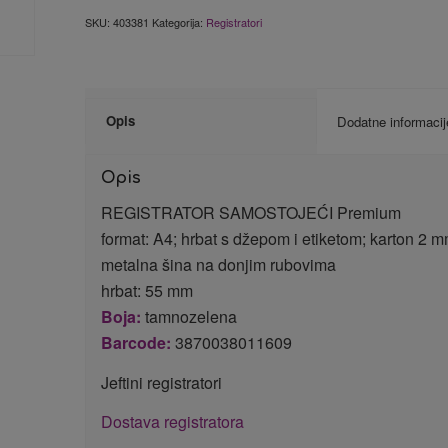
SKU:
403381
Kategorija:
Registratori
Opis
Dodatne informacij
Opis
REGISTRATOR SAMOSTOJEĆI Premium
format: A4; hrbat s džepom i etiketom; karton 2 
metalna šina na donjim rubovima
hrbat: 55 mm
Boja:
tamnozelena
Barcode:
3870038011609
Jeftini registratori
Dostava registratora