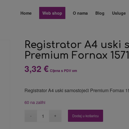
Home
Web shop
O nama
Blog
Usluge
Registrator A4 uski 
Premium Fornax 1571
3,32
€
Cijena s PDV om
Registrator A4 uski samostojeći Premium Fornax 
60 na zalihi
Dodaj u košaricu