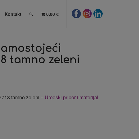
Kontakt
0,00 €
samostojeći
8 tamno zeleni
15718 tamno zeleni –
Uredski pribor i materijal