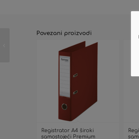
Povezani proizvodi
Registrator A4 uski
samostojeći Premium
Fornax 15724 tamno
plavi
Registrator A4 široki
Regi
samostojeći Premium
samo