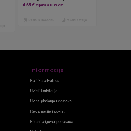
4,65
€
Cijena s PDV om
Dodaj u košaricu
Pokaži detalje
alje
Informacije
Politika privatnosti
Uvjeti korištenja
Uvjeti plaćanja i dostava
Reklamacije i povrat
Pisani prigovor potrošača