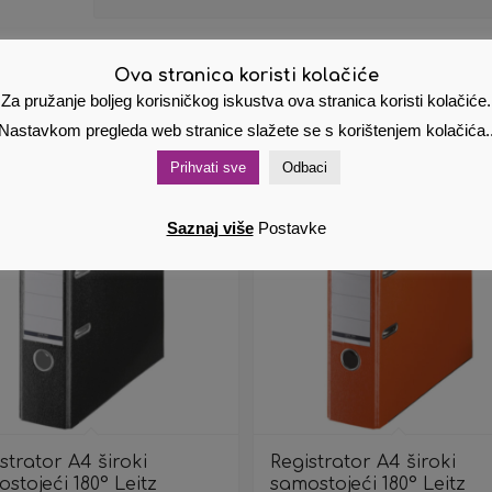
Ova stranica koristi kolačiće
Za pružanje boljeg korisničkog iskustva ova stranica koristi kolačiće.
Nastavkom pregleda web stranice slažete se s korištenjem kolačića.
Prihvati sve
Odbaci
Saznaj više
Postavke
strator A4 široki
Registrator A4 široki
stojeći 180° Leitz
samostojeći 180° Leitz