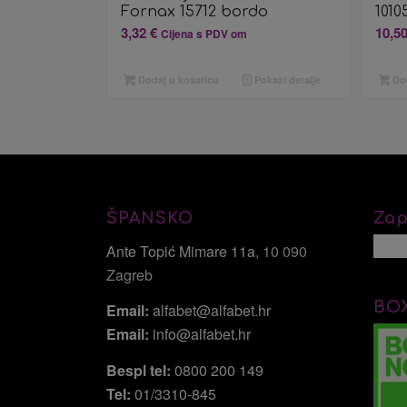
Fornax 15712 bordo
1010
3,32
€
10,5
Cijena s PDV om
Dodaj u košaricu
Pokaži detalje
Dod
ŠPANSKO
Zap
Ante Topić Mimare 11a
, 10 090
Zagreb
BO
Email:
alfabet@alfabet.hr
Email:
info@alfabet.hr
Bespl tel:
0800 200 149
Tel:
01/3310-845