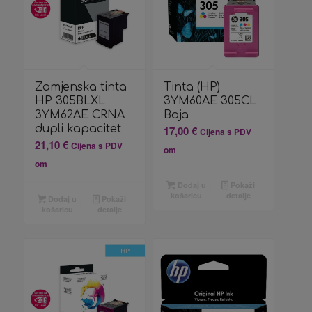
Zamjenska tinta
Tinta (HP)
HP 305BLXL
3YM60AE 305CL
3YM62AE CRNA
Boja
dupli kapacitet
17,00
€
Cijena s PDV
21,10
€
Cijena s PDV
om
om
Dodaj u
Pokaži
košaricu
detalje
Dodaj u
Pokaži
košaricu
detalje