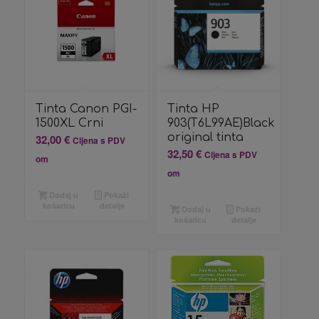
Tinta Canon PGI-
Tinta HP
1500XL Crni
903(T6L99AE)Black
original tinta
32,00
€
Cijena s PDV
32,50
€
Cijena s PDV
om
om
Dodaj u
Pokaži
košaricu
detalje
Dodaj u
Pokaži
košaricu
detalje