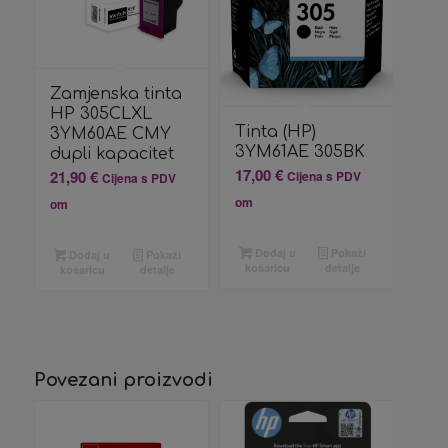
Zamjenska tinta
HP 305CLXL
Tinta (HP)
3YM60AE CMY
3YM61AE 305BK
dupli kapacitet
17,00
€
21,90
€
Cijena s PDV
Cijena s PDV
om
om
Dodaj u
Pokaži
Dodaj u
Pokaži
košaricu
detalje
košaricu
detalje
Povezani proizvodi