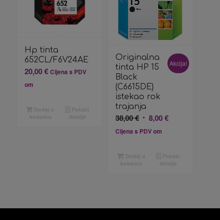
Hp tinta
Originalna
652CL/F6V24AE
Akcija!
tinta HP 15
20,00
€
Cijena s PDV
Black
om
(C6615DE)
istekao rok
trajanja
Dodaj u
Pokaži
Izvorna
Trenutna
38,00
€
8,00
€
košaricu
detalje
cijena
cijena
Cijena s PDV om
bila
je:
je:
8,00 €.
Dodaj u
Pokaži
38,00 €.
košaricu
detalje