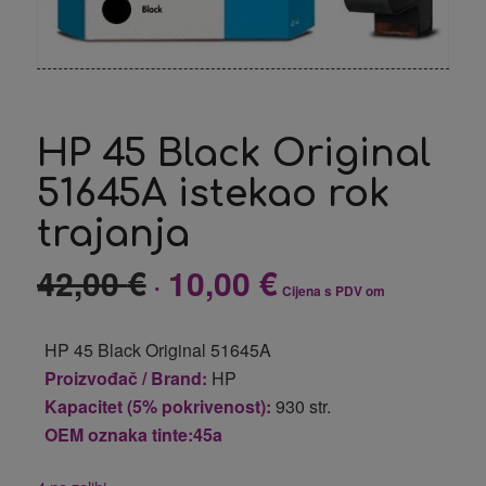
HP 45 Black Original
51645A istekao rok
trajanja
42,00
€
10,00
€
Izvorna
Trenutna
Cijena s PDV om
cijena
cijena
bila
je:
HP 45 Black Original 51645A
je:
10,00 €.
Proizvođač / Brand:
HP
42,00 €.
Kapacitet (5% pokrivenost):
930 str.
OEM oznaka tinte:45a