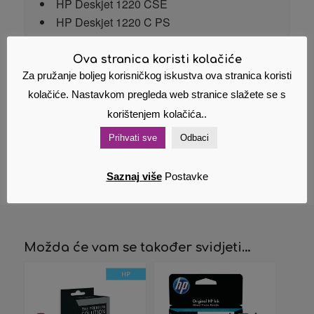
HP Deskjet 1220 CSE
HP Deskjet 1220 C PS
HP Deskjet 1220 CXI
HP Deskjet 1250
Ova stranica koristi kolačiće
HP Deskjet 1280
Za pružanje boljeg korisničkog iskustva ova stranica koristi
HP Deskjet 6120
kolačiće. Nastavkom pregleda web stranice slažete se s
HP Deskjet 6122
korištenjem kolačića..
HP Deskjet 6127
Prihvati sve
Odbaci
HP Deskjet 9300
Saznaj više
Postavke
Možda će vam se također svidjeti…