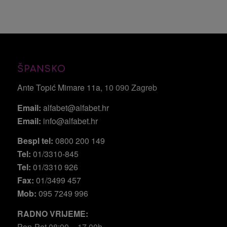
ŠPANSKO
Ante Topić Mimare 11a
, 10 090 Zagreb
Email:
alfabet@alfabet.hr
Email:
info@alfabet.hr
Bespl tel:
0800 200 149
Tel:
01/3310-845
Tel:
01/3310 926
Fax:
01/3499 457
Mob:
095 7249 996
RADNO VRIJEME:
Pon-Pet 08:00 – 17.00h