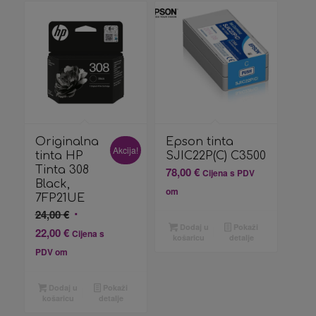
Originalna
Epson tinta
Akcija!
tinta HP
SJIC22P(C) C3500
Tinta 308
78,00
€
Cijena s PDV
Black,
om
7FP21UE
Izvorna
24,00
€
Dodaj u
Pokaži
cijena
Trenutna
22,00
€
Cijena s
košaricu
detalje
bila
cijena
PDV om
je:
je:
24,00 €.
22,00 €.
Dodaj u
Pokaži
košaricu
detalje