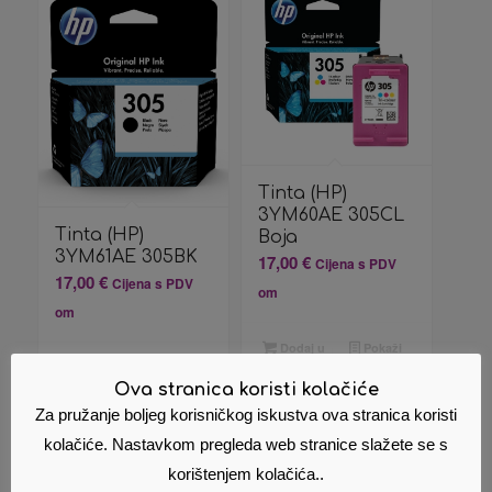
Tinta (HP)
3YM60AE 305CL
Tinta (HP)
Boja
3YM61AE 305BK
17,00
€
Cijena s PDV
17,00
€
Cijena s PDV
om
om
Dodaj u
Pokaži
košaricu
detalje
Dodaj u
Pokaži
košaricu
detalje
Ova stranica koristi kolačiće
Za pružanje boljeg korisničkog iskustva ova stranica koristi
kolačiće. Nastavkom pregleda web stranice slažete se s
korištenjem kolačića..