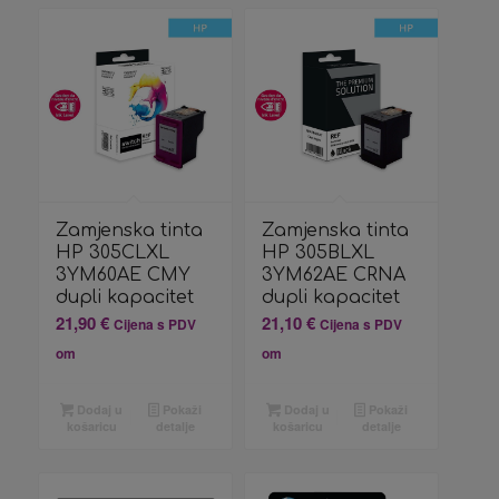
Zamjenska tinta
Zamjenska tinta
HP 305CLXL
HP 305BLXL
3YM60AE CMY
3YM62AE CRNA
dupli kapacitet
dupli kapacitet
21,90
€
21,10
€
Cijena s PDV
Cijena s PDV
om
om
Dodaj u
Pokaži
Dodaj u
Pokaži
košaricu
detalje
košaricu
detalje