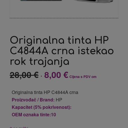
Originalna tinta HP
C4844A crna istekao
rok trajanja
28,00
€
8,00
€
Izvorna
Trenutna
Cijena s PDV om
cijena
cijena
bila
je:
Originalna tinta HP C4844A crna
je:
8,00 €.
Proizvođač / Brand:
HP
28,00 €.
Kapacitet (5% pokrivenost):
OEM oznaka tinte:10