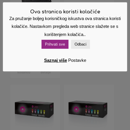
Ova stranica koristi kolačiće
Komplet
Zamjenski toner
Za pružanje boljeg korisničkog iskustva ova stranica koristi
Zamjenskih
(HP) C7115X 7115X
kolačiće. Nastavkom pregleda web stranice slažete se s
(Canon) Tonera
15X
CRG-045 BK / CY
21,24
€
Cijena s PDV
korištenjem kolačića..
/ MA / YE
om
Prihvati sve
Odbaci
103,52
€
Cijena s PDV
om
Dodaj u
Pokaži
Saznaj više
Postavke
košaricu
detalje
Dodaj u
Pokaži
košaricu
detalje