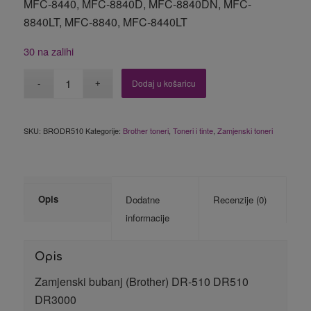
MFC-8440, MFC-8840D, MFC-8840DN, MFC-
8840LT, MFC-8840, MFC-8440LT
30 na zalihi
Dodaj u košaricu
SKU:
BRODR510
Kategorije:
Brother toneri
,
Toneri i tinte
,
Zamjenski toneri
Opis
Dodatne
Recenzije (0)
informacije
Opis
Zamjenski bubanj (Brother) DR-510 DR510
DR3000