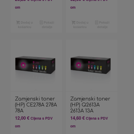
om
om
Dodaj u
Pokaži
Dodaj u
Pokaži
košaricu
detalje
košaricu
detalje
Zamjenski toner
Zamjenski toner
(HP) CE278A 278A
(HP) Q2613A
78A
2613A 13A
12,00
€
14,60
€
Cijena s PDV
Cijena s PDV
om
om