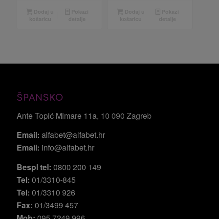
Dodaj u
Pokaži
Dodaj u
Pokaži
košaricu
detalje
košaricu
detalje
ŠPANSKO
Ante Topić Mimare 11a
, 10 090 Zagreb
Email:
alfabet@alfabet.hr
Email:
info@alfabet.hr
Bespl tel:
0800 200 149
Tel:
01/3310-845
Tel:
01/3310 926
Fax:
01/3499 457
Mob:
095 7249 996