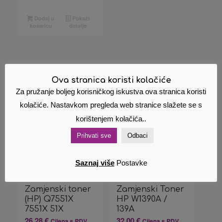
Dodaj u
Pokaži
košaricu
detalje
Povezani proizvodi
Ova stranica koristi kolačiće
Za pružanje boljeg korisničkog iskustva ova stranica koristi
kolačiće. Nastavkom pregleda web stranice slažete se s
korištenjem kolačića..
Prihvati sve
Odbaci
Saznaj više
Postavke
Zamjenski toner
Zamjenski Toner
(HP) Q7551X
HP W1390A /
7551X 51X
139A
26,28
€
32,00
€
Cijena s PDV
Cijena s PDV