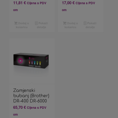
11,81
€
17,00
€
Cijena s PDV
Cijena s PDV
om
om
Dodaj u
Pokaži
Dodaj u
Pokaži
košaricu
detalje
košaricu
detalje
Zamjenski
bubanj (Brother)
DR-400 DR-6000
65,70
€
Cijena s PDV
om