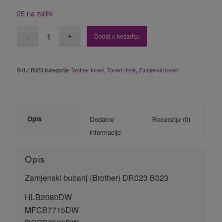
25 na zalihi
Dodaj u košaricu
SKU:
B023
Kategorije:
Brother toneri
,
Toneri i tinte
,
Zamjenski toneri
Opis
Dodatne
Recenzije (0)
informacije
Opis
Zamjenski bubanj (Brother) DR023 B023
HLB2080DW
MFCB7715DW