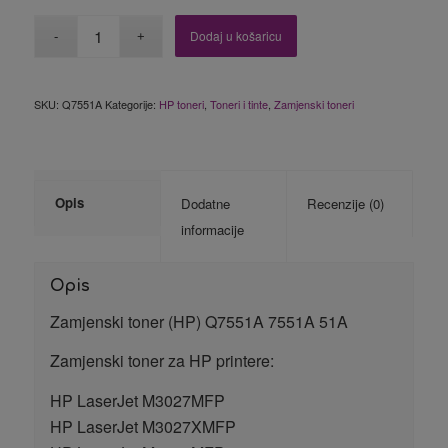
Dodaj u košaricu
SKU:
Q7551A
Kategorije:
HP toneri
,
Toneri i tinte
,
Zamjenski toneri
Opis
Dodatne
Recenzije (0)
informacije
Opis
Zamjenski toner (HP) Q7551A 7551A 51A
Zamjenski toner za HP printere:
HP LaserJet M3027MFP
HP LaserJet M3027XMFP