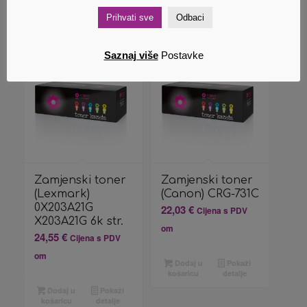
košaricu
detalje
Dodaj u
Pokaži
košaricu
detalje
Prihvati sve
Odbaci
Saznaj više
Postavke
Zamjenski toner
Zamjenski toner
(Lexmark)
(Canon) CRG-731C
0X203A21G
22,03
€
Cijena s PDV
X203A21G 6k str.
om
24,55
€
Cijena s PDV
om
Dodaj u
Pokaži
košaricu
detalje
Dodaj u
Pokaži
košaricu
detalje