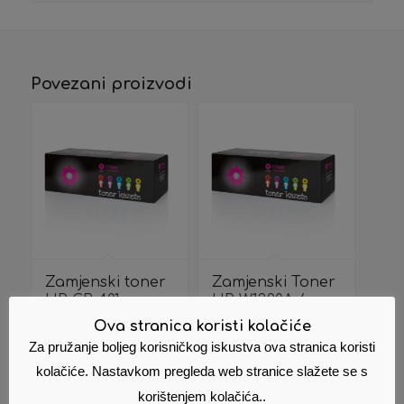
Povezani proizvodi
Zamjenski toner
Zamjenski Toner
HP CB 401 cyan
HP W1390A /
139A
70,74
€
Cijena s PDV
Ova stranica koristi kolačiće
32,00
€
Cijena s PDV
om
Za pružanje boljeg korisničkog iskustva ova stranica koristi
om
kolačiće. Nastavkom pregleda web stranice slažete se s
Dodaj u
Pokaži
korištenjem kolačića..