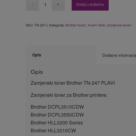
Dodaj u košaricu
SKU:
TN-247 c
Kategorije:
Brother toneri
,
Toneri i tinte
,
Zamjenski toneri
Opis
Dodatne informacij
Opis
Zamjenski toner Brother TN-247 PLAVI
Zamjenski toner za Brother printere:
Brother DCPL3510CDW
Brother DCPL3550CDW
Brother HLL3200 Series
Brother HLL3210CW