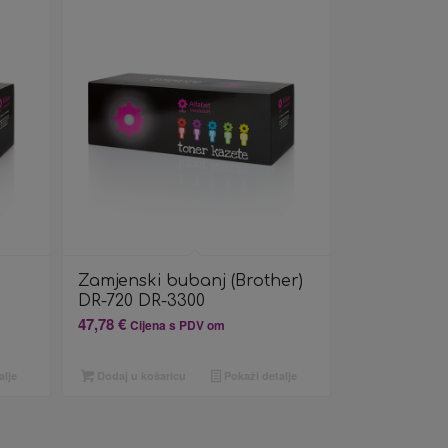
Zamjenski bubanj (Brother)
DR-720 DR-3300
47,78
€
Cijena s PDV om
alje
Dodaj u košaricu
Pokaži detalje