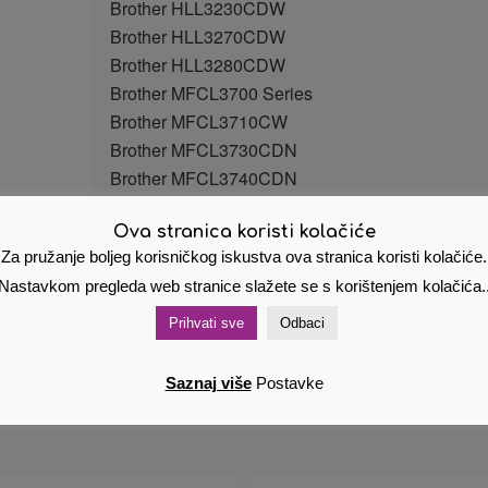
Brother HLL3230CDW
Brother HLL3270CDW
Brother HLL3280CDW
Brother MFCL3700 Series
Brother MFCL3710CW
Brother MFCL3730CDN
Brother MFCL3740CDN
Brother MFCL3750CDW
Ova stranica koristi kolačiće
Brother MFCL3770CDW
Za pružanje boljeg korisničkog iskustva ova stranica koristi kolačiće.
Brother DCPL3500 Series
Nastavkom pregleda web stranice slažete se s korištenjem kolačića.
brother zamjenski toneri alfabet
Prihvati sve
Odbaci
Saznaj više
Postavke