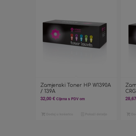
Zamjenski Toner HP W1390A
Zam
/ 139A
CRG
32,00
€
28,6
Cijena s PDV om
Dodaj u košaricu
Pokaži detalje
Dod