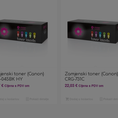
jenski toner (Canon)
Zamjenski toner (Canon)
-045BK HY
CRG-731C
7
€
22,03
€
Cijena s PDV om
Cijena s PDV om
aj u košaricu
Pokaži detalje
Dodaj u košaricu
Pokaži det