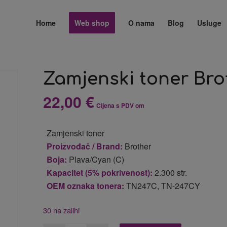
Home
Web shop
O nama
Blog
Usluge
Zamjenski toner Br
22,00
€
Cijena s PDV om
Zamjenski toner
Proizvođač / Brand:
Brother
Boja:
Plava/Cyan (C)
Kapacitet (5% pokrivenost):
2.300 str.
OEM oznaka tonera:
TN247C, TN-247CY
30 na zalihi