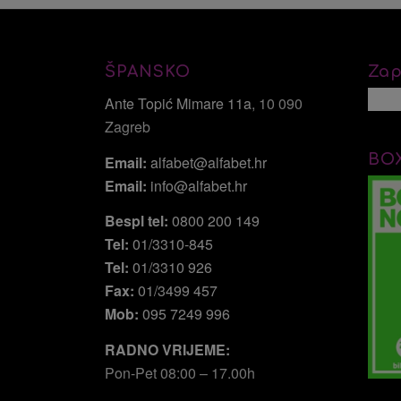
ŠPANSKO
Zap
Ante Topić Mimare 11a
, 10 090
Zagreb
BO
Email:
alfabet@alfabet.hr
Email:
info@alfabet.hr
Bespl tel:
0800 200 149
Tel:
01/3310-845
Tel:
01/3310 926
Fax:
01/3499 457
Mob:
095 7249 996
RADNO VRIJEME:
Pon-Pet 08:00 – 17.00h