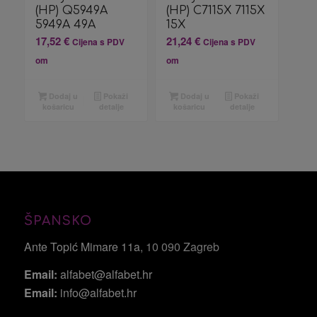
(HP) Q5949A
(HP) C7115X 7115X
5949A 49A
15X
17,52
€
21,24
€
Cijena s PDV
Cijena s PDV
om
om
Dodaj u
Pokaži
Dodaj u
Pokaži
košaricu
detalje
košaricu
detalje
ŠPANSKO
Ante Topić Mimare 11a
, 10 090 Zagreb
Email:
alfabet@alfabet.hr
Email:
info@alfabet.hr