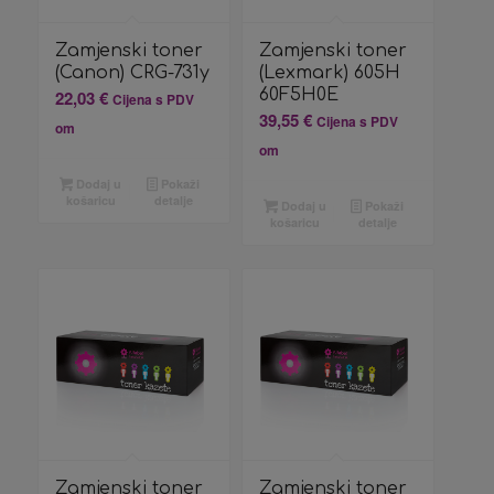
Zamjenski toner
Zamjenski toner
(Canon) CRG-731y
(Lexmark) 605H
60F5H0E
22,03
€
Cijena s PDV
39,55
€
Cijena s PDV
om
om
Dodaj u
Pokaži
košaricu
detalje
Dodaj u
Pokaži
košaricu
detalje
Zamjenski toner
Zamjenski toner