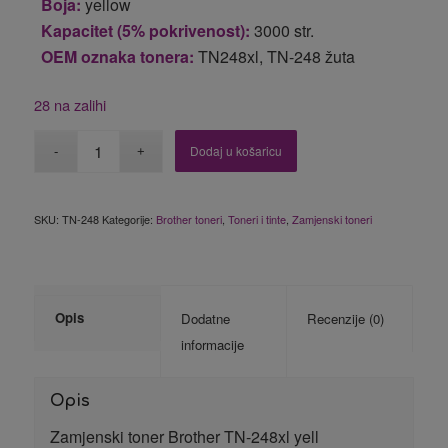
Boja:
yellow
Kapacitet (5% pokrivenost):
3000 str.
OEM oznaka tonera:
TN248xl, TN-248 žuta
28 na zalihi
Dodaj u košaricu
SKU:
TN-248
Kategorije:
Brother toneri
,
Toneri i tinte
,
Zamjenski toneri
Opis
Dodatne
Recenzije (0)
informacije
Opis
Zamjenski toner Brother TN-248xl yell