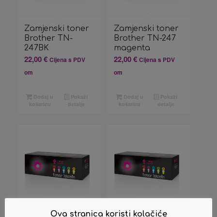
Zamjenski toner
Zamjenski toner
Brother TN-
Brother TN-247
247BK
magenta
22,00
€
22,00
€
Cijena s PDV
Cijena s PDV
om
om
Dodaj u
Pokaži
Dodaj u
Pokaži
košaricu
detalje
košaricu
detalje
Ova stranica koristi kolačiće