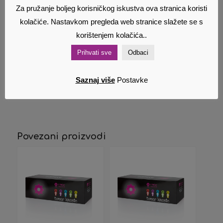
Zamjenski toner
Zamjenski toner
Za pružanje boljeg korisničkog iskustva ova stranica koristi
Brother TN-247
Brother TN-247
kolačiće. Nastavkom pregleda web stranice slažete se s
yellow
CYAN
22,00
€
22,00
€
korištenjem kolačića..
Cijena s PDV
Cijena s PDV
om
om
Prihvati sve
Odbaci
Dodaj u
Pokaži
Dodaj u
Pokaži
Saznaj više
Postavke
košaricu
detalje
košaricu
detalje
Povezani proizvodi