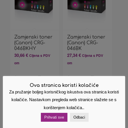
Zamjenski toner
Zamjenski toner
(Canon) CRG-
(Canon) CRG-
046BKHY
046BK
30,66
€
27,34
€
Cijena s PDV
Cijena s PDV
om
om
Dodaj u
Pokaži
Dodaj u
Pokaži
košaricu
detalje
košaricu
detalje
Ova stranica koristi kolačiće
Za pružanje boljeg korisničkog iskustva ova stranica koristi
kolačiće. Nastavkom pregleda web stranice slažete se s
korištenjem kolačića..
Povezani proizvodi
Prihvati sve
Odbaci