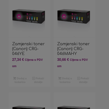
Zamjenski toner
Zamjenski toner
(Canon) CRG-
(Canon) CRG-
046YE
046MAHY
27,34
€
30,66
€
Cijena s PDV
Cijena s PDV
om
om
Dodaj u
Pokaži
Dodaj u
Pokaži
košaricu
detalje
košaricu
detalje