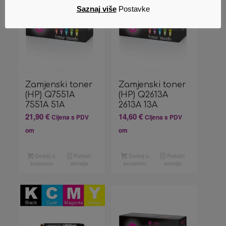
Saznaj više
Postavke
Zamjenski toner
Zamjenski toner
(HP) Q7551A
(HP) Q2613A
7551A 51A
2613A 13A
21,90
€
14,60
€
Cijena s PDV
Cijena s PDV
om
om
Dodaj u
Pokaži
Dodaj u
Pokaži
košaricu
detalje
košaricu
detalje