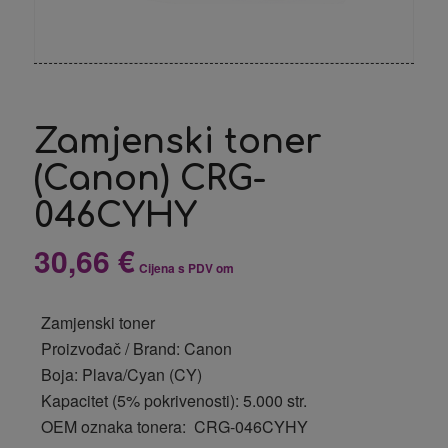
Zamjenski toner
(Canon) CRG-
046CYHY
30,66
€
Cijena s PDV om
Zamjenski toner
Proizvođač / Brand: Canon
Boja: Plava/Cyan (CY)
Kapacitet (5% pokrivenosti): 5.000 str.
OEM oznaka tonera: CRG-046CYHY