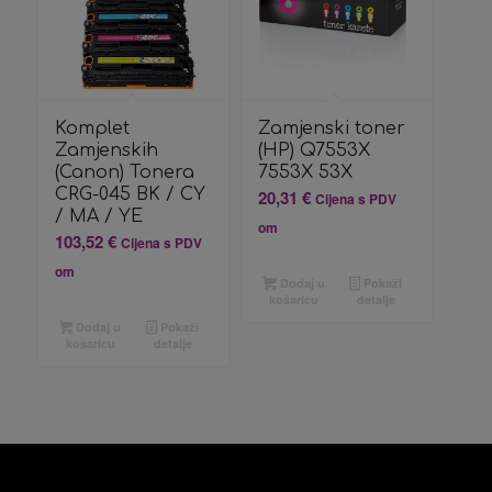
Komplet
Zamjenski toner
Zamjenskih
(HP) Q7553X
(Canon) Tonera
7553X 53X
CRG-045 BK / CY
20,31
€
Cijena s PDV
/ MA / YE
om
103,52
€
Cijena s PDV
om
Dodaj u
Pokaži
košaricu
detalje
Dodaj u
Pokaži
košaricu
detalje