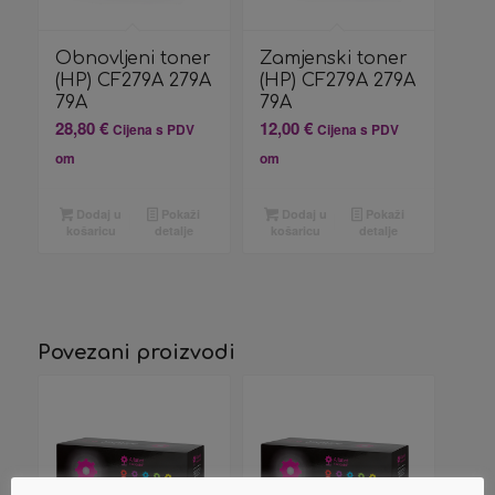
Obnovljeni toner
Zamjenski toner
(HP) CF279A 279A
(HP) CF279A 279A
79A
79A
28,80
€
12,00
€
Cijena s PDV
Cijena s PDV
om
om
Dodaj u
Pokaži
Dodaj u
Pokaži
košaricu
detalje
košaricu
detalje
Povezani proizvodi