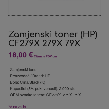
Zamjenski toner (HP)
CF279X 279X 79X
18,00
€
Cijena s PDV om
Zamjenski toner
Proizvođač / Brand: HP
Boja: Crna/Black (K)
Kapacitet (5% pokrivenosti): 2.000 str.
OEM oznaka tonera: CF279X 279X 79X
78 na zalihi