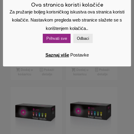
Ova stranica koristi kolačiće
Za pružanje boljeg korisničkog iskustva ova stranica koristi
kolačiće. Nastavkom pregleda web stranice slažete se s
Zamjenski toner
Zamjenski toner
korištenjem kolačića..
(HP) C7115A 7115A
(HP) CE278A 278A
Prihvati sve
Odbaci
15A
78A
14,60
€
12,00
€
Cijena s PDV
Cijena s PDV
om
om
Saznaj više
Postavke
Dodaj u
Pokaži
Dodaj u
Pokaži
košaricu
detalje
košaricu
detalje