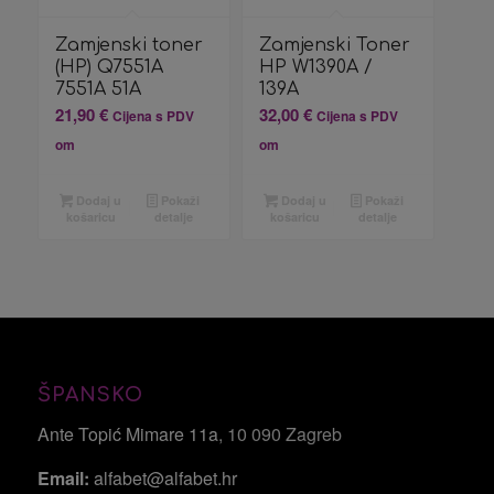
Zamjenski toner
Zamjenski Toner
(HP) Q7551A
HP W1390A /
7551A 51A
139A
21,90
€
32,00
€
Cijena s PDV
Cijena s PDV
om
om
Dodaj u
Pokaži
Dodaj u
Pokaži
košaricu
detalje
košaricu
detalje
ŠPANSKO
Ante Topić Mimare 11a
, 10 090 Zagreb
Email:
alfabet@alfabet.hr