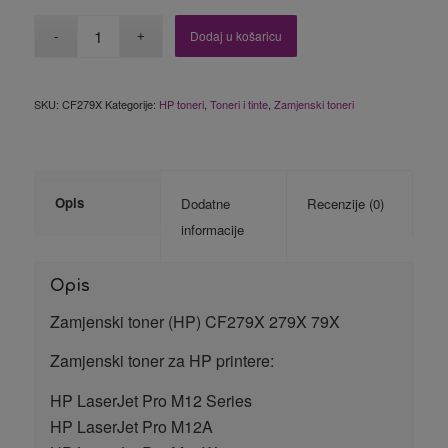
Dodaj u košaricu
SKU:
CF279X
Kategorije:
HP toneri
,
Toneri i tinte
,
Zamjenski toneri
Opis
Dodatne
Recenzije (0)
informacije
Opis
Zamjenski toner (HP) CF279X 279X 79X
Zamjenski toner za HP printere:
HP LaserJet Pro M12 Series
HP LaserJet Pro M12A