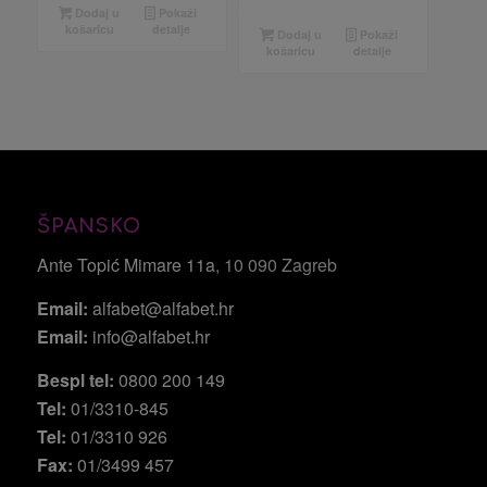
Dodaj u
Pokaži
košaricu
detalje
Dodaj u
Pokaži
košaricu
detalje
ŠPANSKO
Ante Topić Mimare 11a
, 10 090 Zagreb
Email:
alfabet@alfabet.hr
Email:
info@alfabet.hr
Bespl tel:
0800 200 149
Tel:
01/3310-845
Tel:
01/3310 926
Fax:
01/3499 457