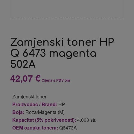
Zamjenski toner HP
Q 6473 magenta
502A
42,07
€
Cijena s PDV om
Zamjenski toner
Proizvođač / Brand:
HP
Boja:
Roza/Magenta (M)
Kapacitet (5% pokrivenosti):
4.000 str.
OEM oznaka tonera:
Q6473A