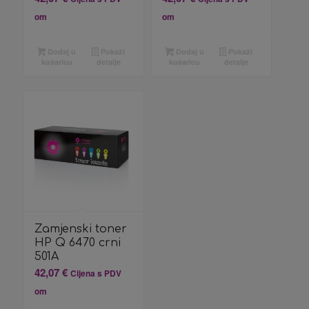
om
om
Dodaj u
Pokaži
Dodaj u
Pokaži
košaricu
detalje
košaricu
detalje
Zamjenski toner
HP Q 6470 crni
501A
42,07
€
Cijena s PDV
om