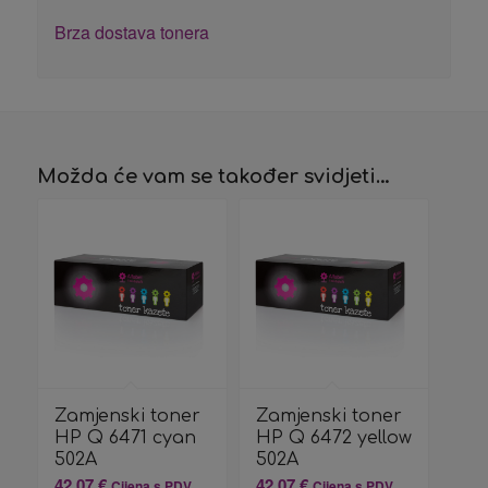
Brza dostava tonera
Možda će vam se također svidjeti…
Zamjenski toner
Zamjenski toner
HP Q 6471 cyan
HP Q 6472 yellow
502A
502A
42,07
€
42,07
€
Cijena s PDV
Cijena s PDV