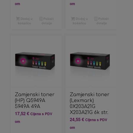
om
om
Dodaj u
Pokaži
Dodaj u
Pokaži
košaricu
detalje
košaricu
detalje
Zamjenski toner
Zamjenski toner
(HP) Q5949A
(Lexmark)
5949A 49A
0X203A21G
X203A21G 6k str.
17,52
€
Cijena s PDV
24,55
€
Cijena s PDV
om
om