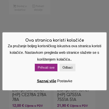
Dodaj u
Pokaži
košaricu
detalje
Povezani proizvodi
Ova stranica koristi kolačiće
Za pružanje boljeg korisničkog iskustva ova stranica koristi
kolačiće. Nastavkom pregleda web stranice slažete se s
korištenjem kolačića..
Prihvati sve
Odbaci
Saznaj više
Postavke
Zamjenski toner
Zamjenski toner
(HP) CE278A 278A
(HP) Q7551A
78A
7551A 51A
12,00
€
21,90
€
Cijena s PDV
Cijena s PDV