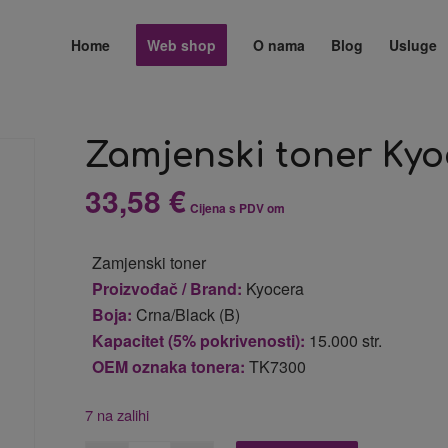
Home
Web shop
O nama
Blog
Usluge
Zamjenski toner Kyo
33,58
€
Cijena s PDV om
Zamjenski toner
Proizvođač / Brand:
Kyocera
Boja:
Crna/Black (B)
Kapacitet (5% pokrivenosti):
15.000 str.
OEM oznaka tonera:
TK7300
7 na zalihi