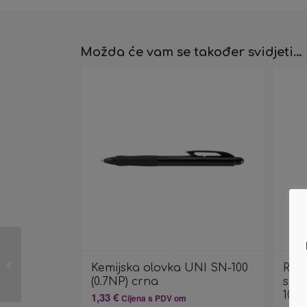
Možda će vam se također svidjeti…
Zamjenski toner
Kemijska olovka UNI SN-100
Regi
Kyocera TK-7105
(0.7NP) crna
samo
1010
1,33
€
Cijena s PDV om