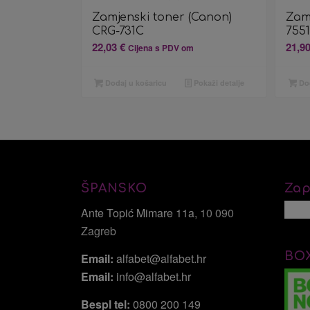
Zamjenski toner (Canon)
Zam
CRG-731C
755
22,03
€
21,9
Cijena s PDV om
Dodaj u košaricu
Pokaži detalje
Dod
ŠPANSKO
Zap
Ante Topić Mimare 11a
, 10 090
Zagreb
BO
Email:
alfabet@alfabet.hr
Email:
info@alfabet.hr
Bespl tel:
0800 200 149