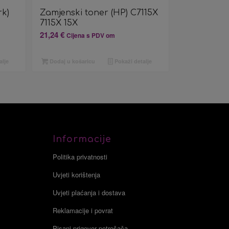
k)
Zamjenski toner (HP) C7115X
7115X 15X
21,24
€
Cijena s PDV om
alje
Dodaj u košaricu
Pokaži detalje
Informacije
Politika privatnosti
Uvjeti korištenja
Uvjeti plaćanja i dostava
Reklamacije i povrat
Pisani prigovor potrošača