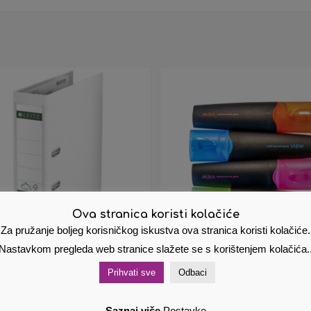
Ova stranica koristi kolačiće
Za pružanje boljeg korisničkog iskustva ova stranica koristi kolačiće.
Nastavkom pregleda web stranice slažete se s korištenjem kolačića.
strator A4 široki
Uni set markera USP-20
Prihvati sve
Odbaci
stojeći 180° Leitz
žuti narančasti rozi plav
5001 bijeli
6,20
€
Cijena s PDV om
Saznaj više
Postavke