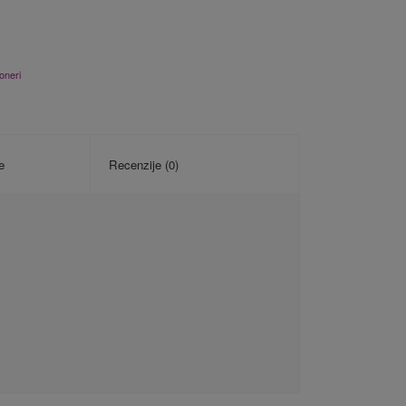
oneri
e
Recenzije (0)