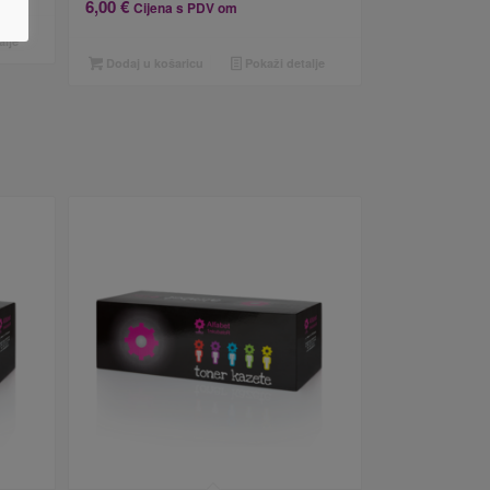
6,00
€
Cijena s PDV om
alje
Dodaj u košaricu
Pokaži detalje