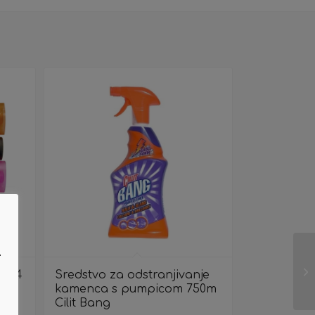
.
0 A4
Sredstvo za odstranjivanje
i
kamenca s pumpicom 750m
Cilit Bang