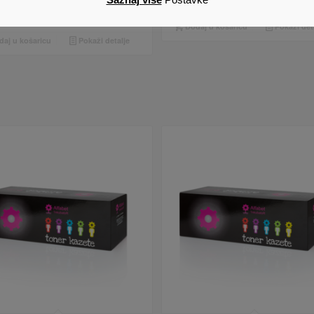
0
€
Cijena s PDV om
Dodaj u košaricu
Pokaži det
aj u košaricu
Pokaži detalje