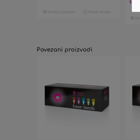
10,5
Dodaj u košaricu
Pokaži detalje
Dod
Povezani proizvodi