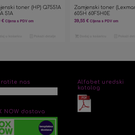
jenski toner (HP) Q7551A
Zamjenski toner (Lexmar
1A 51A
605H 60F5H0E
0
€
39,55
€
Cijena s PDV om
Cijena s PDV om
aj u košaricu
Pokaži detalje
Dodaj u košaricu
Pokaži det
ratite nas
Alfabet uredski
katalog
X NOW dostava