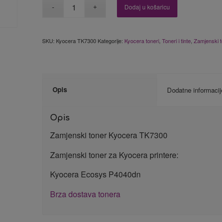
Dodaj u košaricu
SKU:
Kyocera TK7300
Kategorije:
Kyocera toneri
,
Toneri i tinte
,
Zamjenski t
Opis
Dodatne informacij
Opis
Zamjenski toner Kyocera TK7300
Zamjenski toner za Kyocera printere:
Kyocera Ecosys P4040dn
Brza dostava tonera