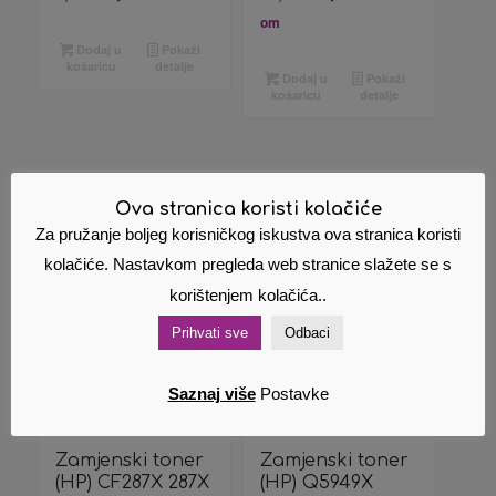
om
Dodaj u
Pokaži
košaricu
detalje
Dodaj u
Pokaži
košaricu
detalje
Ova stranica koristi kolačiće
Povezani proizvodi
Za pružanje boljeg korisničkog iskustva ova stranica koristi
kolačiće. Nastavkom pregleda web stranice slažete se s
korištenjem kolačića..
Prihvati sve
Odbaci
Saznaj više
Postavke
Zamjenski toner
Zamjenski toner
(HP) CF287X 287X
(HP) Q5949X