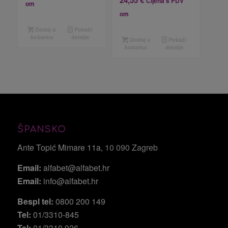
Cijena s PDV
om
om
Dodaj u
Pokaži
košaricu
detalje
Dodaj u
Pokaži
košaricu
detalje
ŠPANSKO
Ante Topić Mimare 11a
, 10 090 Zagreb
Email:
alfabet@alfabet.hr
Email:
info@alfabet.hr
Bespl tel:
0800 200 149
Tel:
01/3310-845
Tel:
01/3310 926