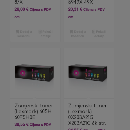
87X
5949X 49X
28,00
€
20,31
€
Cijena s PDV
Cijena s PDV
om
om
Dodaj u
Pokaži
Dodaj u
Pokaži
košaricu
detalje
košaricu
detalje
Zamjenski toner
Zamjenski toner
(Lexmark) 605H
(Lexmark)
60F5H0E
0X203A21G
X203A21G 6k str.
39,55
€
Cijena s PDV
24,55
€