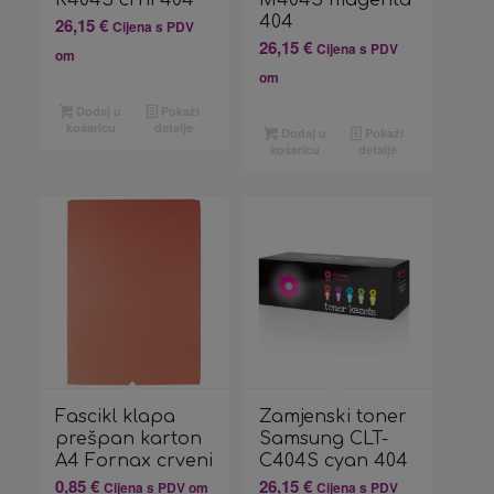
K404S crni 404
M404S magenta
404
26,15
€
Cijena s PDV
26,15
€
Cijena s PDV
om
om
Dodaj u
Pokaži
košaricu
detalje
Dodaj u
Pokaži
košaricu
detalje
Fascikl klapa
Zamjenski toner
prešpan karton
Samsung CLT-
A4 Fornax crveni
C404S cyan 404
0,85
€
26,15
€
Cijena s PDV om
Cijena s PDV