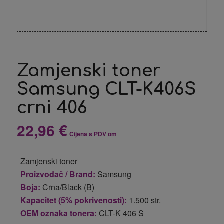
Zamjenski toner
Samsung CLT-K406S
crni 406
22,96
€
Cijena s PDV om
Zamjenski toner
Proizvođač / Brand:
Samsung
Boja:
Crna/Black (B)
Kapacitet (5% pokrivenosti):
1.500 str.
OEM oznaka tonera:
CLT-K 406 S