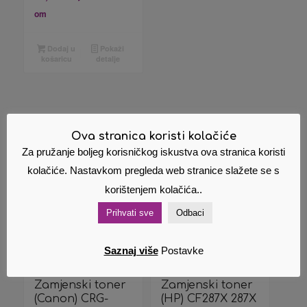
om
Dodaj u
Pokaži
košaricu
detalje
Povezani proizvodi
Ova stranica koristi kolačiće
Za pružanje boljeg korisničkog iskustva ova stranica koristi
kolačiće. Nastavkom pregleda web stranice slažete se s
korištenjem kolačića..
Prihvati sve
Odbaci
Saznaj više
Postavke
Zamjenski toner
Zamjenski toner
(Canon) CRG-
(HP) CF287X 287X