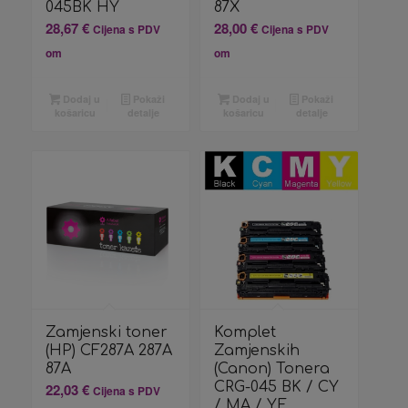
045BK HY
87X
28,67
€
28,00
€
Cijena s PDV
Cijena s PDV
om
om
Dodaj u
Pokaži
Dodaj u
Pokaži
košaricu
detalje
košaricu
detalje
Zamjenski toner
Komplet
(HP) CF287A 287A
Zamjenskih
87A
(Canon) Tonera
CRG-045 BK / CY
22,03
€
Cijena s PDV
/ MA / YE