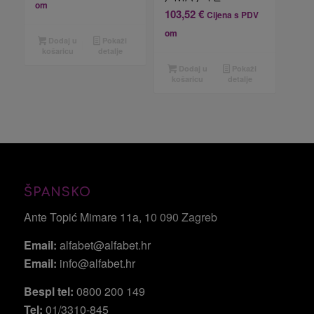
om
103,52
€
Cijena s PDV
om
Dodaj u
Pokaži
košaricu
detalje
Dodaj u
Pokaži
košaricu
detalje
ŠPANSKO
Ante Topić Mimare 11a
, 10 090 Zagreb
Email:
alfabet@alfabet.hr
Email:
info@alfabet.hr
Bespl tel:
0800 200 149
Tel:
01/3310-845