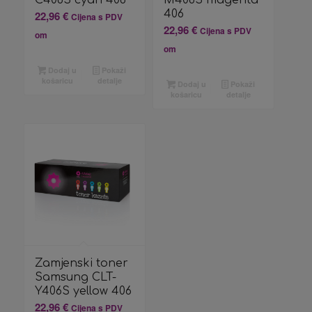
C406S cyan 406
M406S magenta
406
22,96
€
Cijena s PDV
22,96
€
Cijena s PDV
om
om
Dodaj u
Pokaži
košaricu
detalje
Dodaj u
Pokaži
košaricu
detalje
Zamjenski toner
Samsung CLT-
Y406S yellow 406
22,96
€
Cijena s PDV