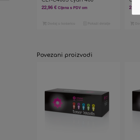
22,96
€
22,9
Cijena s PDV om
Dodaj u košaricu
Pokaži detalje
Dod
Povezani proizvodi