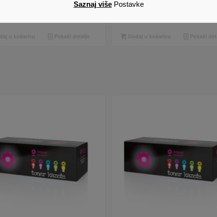
Saznaj više
Postavke
6
€
22,96
€
Cijena s PDV om
Cijena s PDV om
aj u košaricu
Pokaži detalje
Dodaj u košaricu
Pokaži det