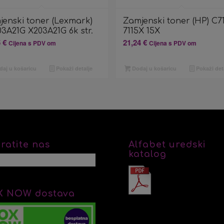
jenski toner (Lexmark)
Zamjenski toner (HP) C7
3A21G X203A21G 6k str.
7115X 15X
5
€
21,24
€
Cijena s PDV om
Cijena s PDV om
aj u košaricu
Pokaži detalje
Dodaj u košaricu
Pokaži det
ratite nas
Alfabet uredski
katalog
X NOW dostava