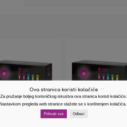
Ova stranica koristi kolačiće
Za pružanje boljeg korisničkog iskustva ova stranica koristi kolačiće.
Nastavkom pregleda web stranice slažete se s korištenjem kolačića.
Prihvati sve
Odbaci
jenski toner Samsung
Zamjenski toner Samsu
-Y406S yellow 406
CLT-K406S crni 406