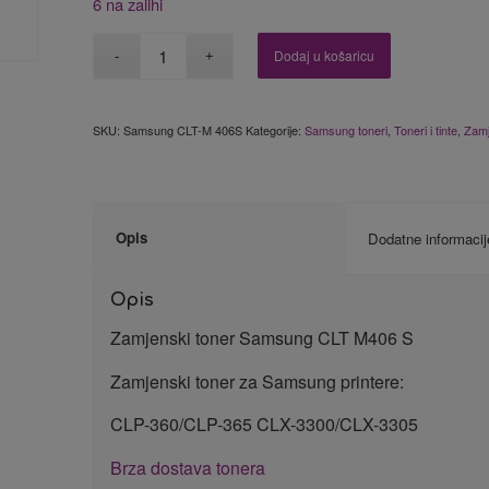
6 na zalihi
Dodaj u košaricu
SKU:
Samsung CLT-M 406S
Kategorije:
Samsung toneri
,
Toneri i tinte
,
Zamj
Opis
Dodatne informacij
Opis
Zamjenski toner Samsung CLT M406 S
Zamjenski toner za Samsung printere:
CLP-360/CLP-365 CLX-3300/CLX-3305
Brza dostava tonera