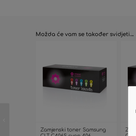
Možda će vam se također svidjeti…
Zamjenski toner
Samsung CLT-C406S
cyan 406
Zamjenski toner Samsung
Zam
CLT-C406S cyan 406
CLT