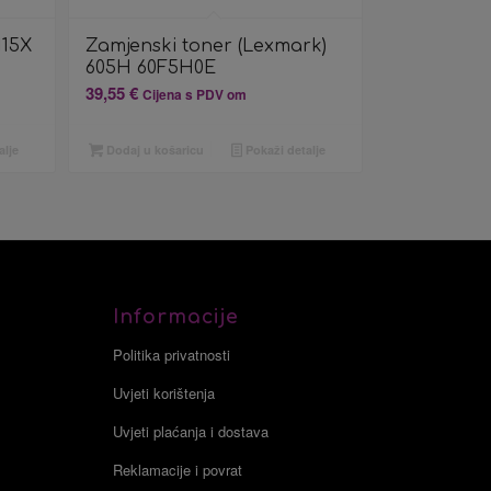
115X
Zamjenski toner (Lexmark)
605H 60F5H0E
39,55
€
Cijena s PDV om
alje
Dodaj u košaricu
Pokaži detalje
Informacije
Politika privatnosti
Uvjeti korištenja
Uvjeti plaćanja i dostava
Reklamacije i povrat