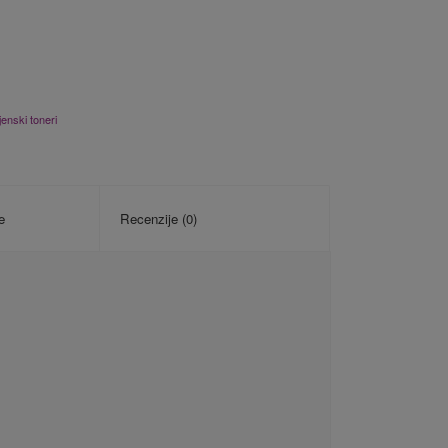
enski toneri
e
Recenzije (0)