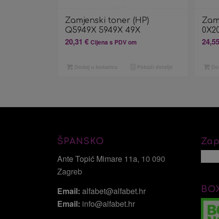
Zamjenski toner (HP)
Zam
Q5949X 5949X 49X
0X20
20,31
€
24,5
Cijena s PDV om
Dodaj u košaricu
Pokaži detalje
Dod
ŠPANSKO
Zap
Ante Topić Mimare 11a
, 10 090
Zagreb
BO
Email:
alfabet@alfabet.hr
Email:
info@alfabet.hr