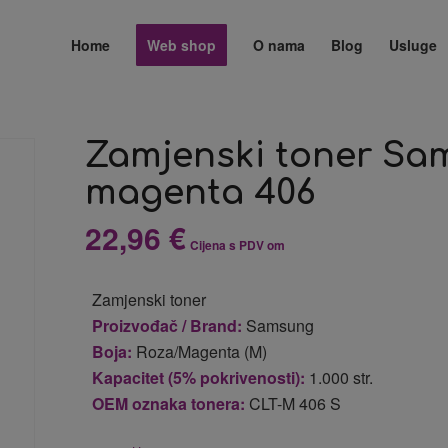
Home
Web shop
O nama
Blog
Usluge
Zamjenski toner S
magenta 406
22,96
€
Cijena s PDV om
Zamjenski toner
Proizvođač / Brand:
Samsung
Boja:
Roza/Magenta (M)
Kapacitet (5% pokrivenosti):
1.000 str.
OEM oznaka tonera:
CLT-M 406 S