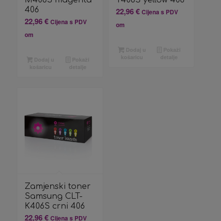
M406S magenta
Y406S yellow 406
406
22,96
€
Cijena s PDV
22,96
€
Cijena s PDV
om
om
Dodaj u
Pokaži
košaricu
detalje
Dodaj u
Pokaži
košaricu
detalje
Zamjenski toner
Samsung CLT-
K406S crni 406
22,96
€
Cijena s PDV