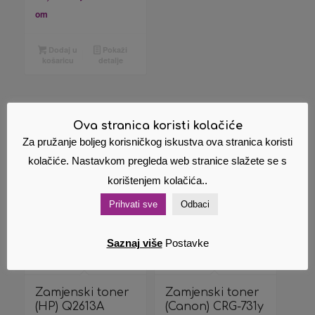
om
Dodaj u
Pokaži
košaricu
detalje
Ova stranica koristi kolačiće
Povezani proizvodi
Za pružanje boljeg korisničkog iskustva ova stranica koristi
kolačiće. Nastavkom pregleda web stranice slažete se s
korištenjem kolačića..
Prihvati sve
Odbaci
Saznaj više
Postavke
Zamjenski toner
Zamjenski toner
(HP) Q2613A
(Canon) CRG-731y