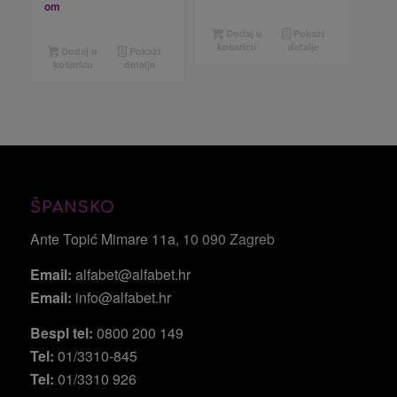
om
Dodaj u
Pokaži
košaricu
detalje
Dodaj u
Pokaži
košaricu
detalje
ŠPANSKO
Ante Topić Mimare 11a
, 10 090 Zagreb
Email:
alfabet@alfabet.hr
Email:
info@alfabet.hr
Bespl tel:
0800 200 149
Tel:
01/3310-845
Tel:
01/3310 926