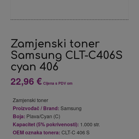
Zamjenski toner
Samsung CLT-C406S
cyan 406
22,96
€
Cijena s PDV om
Zamjenski toner
Proizvođač / Brand:
Samsung
Boja:
Plava/Cyan (C)
Kapacitet (5% pokrivenosti):
1.000 str.
OEM oznaka tonera:
CLT-C 406 S