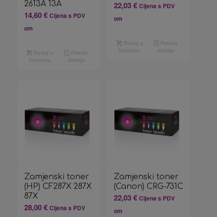
2613A 13A
22,03
€
Cijena s PDV
14,60
€
Cijena s PDV
om
om
Dodaj u
Pokaži
košaricu
detalje
Dodaj u
Pokaži
košaricu
detalje
Zamjenski toner
Zamjenski toner
(HP) CF287X 287X
(Canon) CRG-731C
87X
22,03
€
Cijena s PDV
28,00
€
Cijena s PDV
om