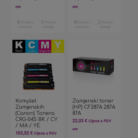
om
om
Dodaj u
Pokaži
Dodaj u
Pokaži
košaricu
detalje
košaricu
detalje
Komplet
Zamjenski toner
Zamjenskih
(HP) CF287A 287A
(Canon) Tonera
87A
CRG-045 BK / CY
22,03
€
Cijena s PDV
/ MA / YE
om
103,52
€
Cijena s PDV