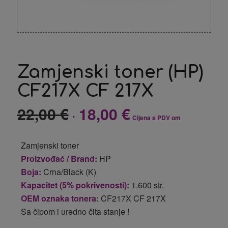
Zamjenski toner (HP)
CF217X CF 217X
22,00
€
18,00
€
Izvorna
Trenutna
Cijena s PDV om
cijena
cijena
bila
je:
Zamjenski toner
je:
18,00 €.
Proizvođač / Brand:
HP
22,00 €.
Boja:
Crna/Black (K)
Kapacitet (5% pokrivenosti):
1.600 str.
OEM oznaka tonera:
CF217X CF 217X
Sa čipom i uredno čita stanje !