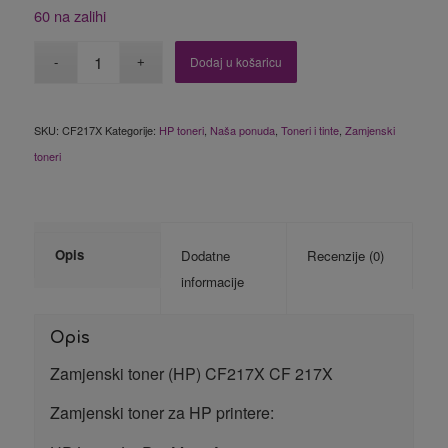
60 na zalihi
Dodaj u košaricu
SKU:
CF217X
Kategorije:
HP toneri
,
Naša ponuda
,
Toneri i tinte
,
Zamjenski
toneri
Opis
Dodatne
Recenzije (0)
informacije
Opis
Zamjenski toner (HP) CF217X CF 217X
Zamjenski toner za HP printere: