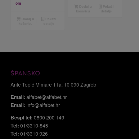
om
Dodaj u
Pokaži
košaricu
detalje
Dodaj u
Pokaži
košaricu
detalje
ŠPANSKO
Ante Topić Mimare 11a
, 10 090 Zagreb
Email:
alfabet@alfabet.hr
Email:
info@alfabet.hr
Bespl tel:
0800 200 149
Tel:
01/3310-845
Tel:
01/3310 926