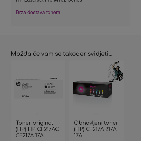
Brza dostava tonera
Možda će vam se također svidjeti…
Toner original
Obnovljeni toner
(HP) HP CF217AC
(HP) CF217A 217A
CF217A 17A
17A